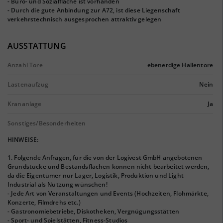
- Büro- und Sozialfläche ist vorhanden
- Durch die gute Anbindung zur A72, ist diese Liegenschaft
verkehrstechnisch ausgesprochen attraktiv gelegen
AUSSTATTUNG
Anzahl Tore
ebenerdige Hallentore
Lastenaufzug
Nein
Krananlage
Ja
Sonstiges/Besonderheiten
HINWEISE:
1. Folgende Anfragen, für die von der Logivest GmbH angebotenen
Grundstücke und Bestandsflächen können nicht bearbeitet werden,
da die Eigentümer nur Lager, Logistik, Produktion und Light
Industrial als Nutzung wünschen!
- Jede Art von Veranstaltungen und Events (Hochzeiten, Flohmärkte,
Konzerte, Filmdrehs etc.)
- Gastronomiebetriebe, Diskotheken, Vergnügungsstätten
- Sport- und Spielstätten, Fitness-Studios