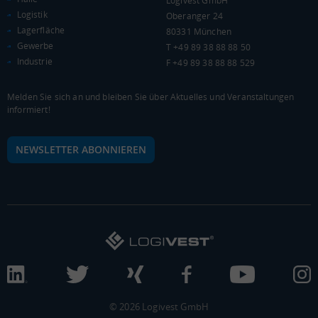
Logivest GmbH
WIRTSCHAFTSKRAFT
(STAND: 2018)
Logistik
Oberanger 24
Lagerfläche
80331 München
BRUTTOINLANDSPRODUKT
Gewerbe
T +49 89 38 88 88 50
(LANDKREIS / KREISFREIE STADT)
Industrie
F +49 89 38 88 88 529
Gesamt
BIP je Erwerbstätigen
BIP je Einwohner
Melden Sie sich an und bleiben Sie über Aktuelles und Veranstaltungen
informiert!
9.859.244 Tsd. €
61.898 €
30.930 €
NEWSLETTER ABONNIEREN
BRUTTOWERTSCHÖPFUNG
(LANDKREIS / KREISFREIE STADT)
Gesamt
Produzierendes Gewerbe
Handel und Verke
8.880.327 Tsd. €
3.240.348 Tsd. €
1.399.210 Tsd. €
BRUTTOWERTSCHÖPFUNG (DURCHSCHNITT)
Produzierendes Gewerbe
© 2026 Logivest GmbH