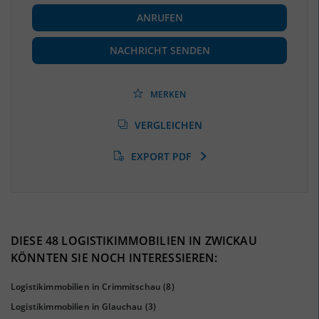
BESCHÄFTIGUNG
ANRUFEN
Beschäftigte
(Landkreis / Kreisfreie Stadt)
126.025
(Stand: 06/2020)
NACHRICHT SENDEN
Beschäftigtenquote
(Landkreis / Kreisfreie Stadt)
40,01 %
(Stand: 06/2020)
MERKEN
Arbeitslosenquote
(Landkreis / Kreisfreie Stadt)
VERGLEICHEN
6 %
(Stand: 01/2020)
EXPORT PDF
BESCHÄFTIGTEN- UND ARBEITSLOSENQUOTE
6%
40%
DIESE 48 LOGISTIKIMMOBILIEN IN ZWICKAU
KÖNNTEN SIE NOCH INTERESSIEREN:
Logistikimmobilien in Crimmitschau
(8)
Logistikimmobilien in Glauchau
(3)