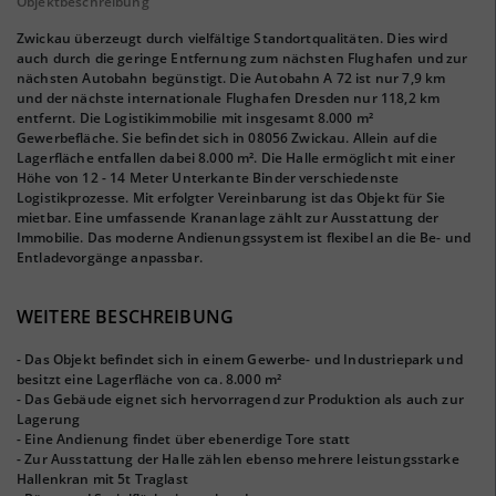
Objektbeschreibung
Zwickau überzeugt durch vielfältige Standortqualitäten. Dies wird
auch durch die geringe Entfernung zum nächsten Flughafen und zur
nächsten Autobahn begünstigt. Die Autobahn A 72 ist nur 7,9 km
und der nächste internationale Flughafen Dresden nur 118,2 km
entfernt. Die Logistikimmobilie mit insgesamt 8.000 m²
Gewerbefläche. Sie befindet sich in 08056 Zwickau. Allein auf die
Lagerfläche entfallen dabei 8.000 m². Die Halle ermöglicht mit einer
Höhe von 12 - 14 Meter Unterkante Binder verschiedenste
Logistikprozesse. Mit erfolgter Vereinbarung ist das Objekt für Sie
mietbar. Eine umfassende Krananlage zählt zur Ausstattung der
Immobilie. Das moderne Andienungssystem ist flexibel an die Be- und
Entladevorgänge anpassbar.
WEITERE BESCHREIBUNG
- Das Objekt befindet sich in einem Gewerbe- und Industriepark und
besitzt eine Lagerfläche von ca. 8.000 m²
- Das Gebäude eignet sich hervorragend zur Produktion als auch zur
Lagerung
- Eine Andienung findet über ebenerdige Tore statt
- Zur Ausstattung der Halle zählen ebenso mehrere leistungsstarke
Hallenkran mit 5t Traglast