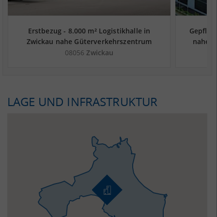
Erstbezug - 8.000 m² Logistikhalle in
Gepflegt
Zwickau nahe Güterverkehrszentrum
nahe G
Terminal Glauchau (Hof, Sonneberg,
Glauc
08056
Zwickau
Pilsen) - Landkreis Zwickau
LAGE UND INFRASTRUKTUR