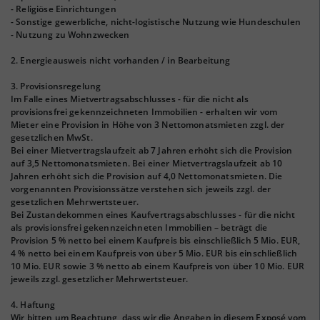
- Religiöse Einrichtungen
- Sonstige gewerbliche, nicht-logistische Nutzung wie Hundeschulen
- Nutzung zu Wohnzwecken
2. Energieausweis nicht vorhanden / in Bearbeitung
3. Provisionsregelung
Im Falle eines Mietvertragsabschlusses - für die nicht als
provisionsfrei gekennzeichneten Immobilien - erhalten wir vom
Mieter eine Provision in Höhe von 3 Nettomonatsmieten zzgl. der
gesetzlichen MwSt.
Bei einer Mietvertragslaufzeit ab 7 Jahren erhöht sich die Provision
auf 3,5 Nettomonatsmieten. Bei einer Mietvertragslaufzeit ab 10
Jahren erhöht sich die Provision auf 4,0 Nettomonatsmieten. Die
vorgenannten Provisionssätze verstehen sich jeweils zzgl. der
gesetzlichen Mehrwertsteuer.
Bei Zustandekommen eines Kaufvertragsabschlusses - für die nicht
als provisionsfrei gekennzeichneten Immobilien – beträgt die
Provision 5 % netto bei einem Kaufpreis bis einschließlich 5 Mio. EUR,
4 % netto bei einem Kaufpreis von über 5 Mio. EUR bis einschließlich
10 Mio. EUR sowie 3 % netto ab einem Kaufpreis von über 10 Mio. EUR
jeweils zzgl. gesetzlicher Mehrwertsteuer.
4. Haftung
Wir bitten um Beachtung, dass wir die Angaben in diesem Exposé vom