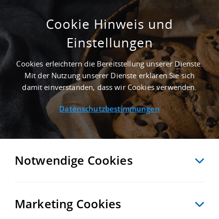
Cookie Hinweis und
Einstellungen
GEPFLEGT - 8.000 M² LOGISTIKIMMOBILIE IN
ZWICKAU NAHE GÜTERVERKEHRSZENTRUM
Cookies erleichtern die Bereitstellung unserer Dienste.
TERMINAL GLAUCHAU (HOF, SONNEBERG,
Mit der Nutzung unserer Dienste erklären Sie sich
PILSEN) - LANDKREIS ZWICKAU
damit einverstanden, dass wir Cookies verwenden.
Startseite
/
Immobiliensuche
/
Detailansicht
Datenschutzbestimmungen
MERKEN
VERGLEICHEN
EXPORT PDF
ZURÜCK
Notwendige Cookies
Marketing Cookies