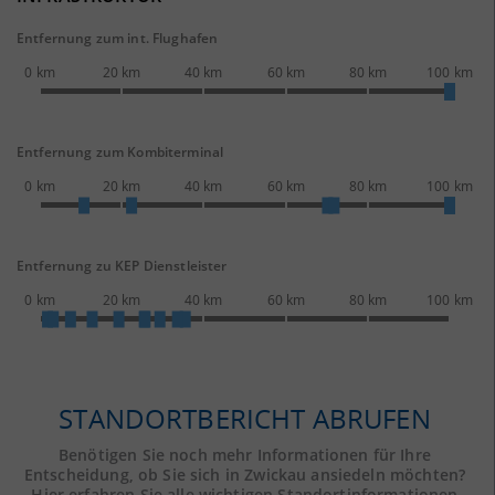
Entfernung zum int. Flughafen
0 km
20 km
40 km
60 km
80 km
100 km
Entfernung zum Kombiterminal
0 km
20 km
40 km
60 km
80 km
100 km
Entfernung zu KEP Dienstleister
0 km
20 km
40 km
60 km
80 km
100 km
STANDORTBERICHT ABRUFEN
Benötigen Sie noch mehr Informationen für Ihre
Entscheidung, ob Sie sich in Zwickau ansiedeln möchten?
Hier erfahren Sie alle wichtigen Standortinformationen