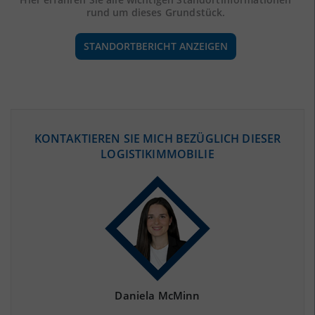
rund um dieses Grundstück.
STANDORTBERICHT ANZEIGEN
ÖKONOMISCHE DATEN & FAKTEN
KONTAKTIEREN SIE MICH BEZÜGLICH DIESER
LOGISTIKIMMOBILIE
BEVÖLKERUNG
(STAND: 12/2019)
Bevölkerung Gesamt
(Landkreis / Kreisfreie Stadt)
315.002
Bevölkerungsdichte
2
(Landkreis / Kreisfreie Stadt)
332 Einwohner/km
Fläche
2
(Landkreis / Kreisfreie Stadt)
949,78 km
Daniela McMinn