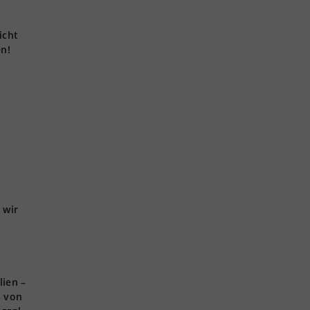
icht
en!
 wir
lien –
s von