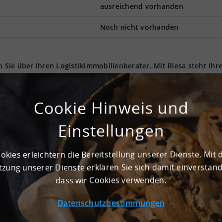
ausreichend vorhanden
Noch nicht vorhanden
n Sie über Ihren Logistikimmobilienberater. Mit Riesa steht Ihr
enden Logistikregion. Mit einer reinen Lagerfläche von 30.000 
rozesse bereit. Die Gesamtfläche umfasst ca. 30.500 m². Die
Raum für extra große Lagerregale. Im Objekt befindet sich auc
Cookie Hinweis und
die Be- und Entladevorgänge werden über ein Andienungssystem 
oden des Objekts mit 5.000 kg pro m². Die gesamte Immobilie wi
Einstellungen
ist gut an das Verkehrsnetz angeschlossen und eignet sich dahe
mobilie bei 01591 Riesa kann ab sofort gemietet werden. Die Lo
formationen zur Verfügung.
okies erleichtern die Bereitstellung unserer Dienste. Mit 
zung unserer Dienste erklären Sie sich damit einverstan
dass wir Cookies verwenden.
 m² und ist sowohl zur Lagerung als auch zur Produktion geeign
Datenschutzbestimmungen
 Tore statt
rt ebenfalls vorhanden