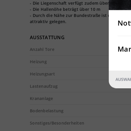
- Die Liegenschaft verfügt zudem über einen Gle
- Die Hallenöhe beträgt über 10 m
- Durch die Nähe zur Bundestraße ist diese Lie
Not
attraktiv gelegen.
AUSSTATTUNG
Mar
Anzahl Tore
Heizung
Heizungsart
AUSWAH
Lastenaufzug
Krananlage
Bodenbelastung
Sonstiges/Besonderheiten