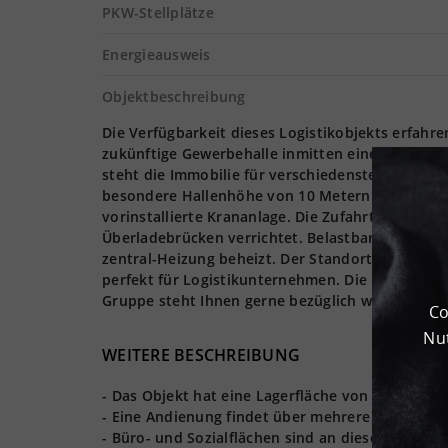
PKW-Stellplätze
Energieausweis
Objektbeschreibung
Die Verfügbarkeit dieses Logistikobjekts erfahre
zukünftige Gewerbehalle inmitten einer aufstreb
steht die Immobilie für verschiedenste Logistikp
besondere Hallenhöhe von 10 Metern bietet den 
vorinstallierte Krananlage. Die Zufahrt sowie 
Überladebrücken verrichtet. Belastbar ist der B
zentral-Heizung beheizt. Der Standort in Riesa 
perfekt für Logistikunternehmen. Die Logistikim
Gruppe steht Ihnen gerne bezüglich weiterer In
Co
Nut
WEITERE BESCHREIBUNG
- Das Objekt hat eine Lagerfläche von ca. 30.000
- Eine Andienung findet über mehrere ebenerdige
- Büro- und Sozialflächen sind an diesem Stando