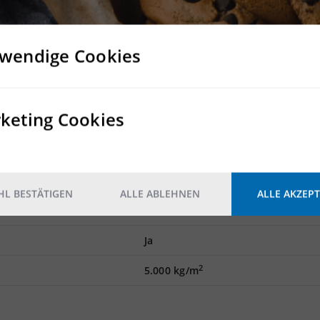
isanschluss
genschaft sehr gut mit der Autobahn verbunden und verkehrste
wendige Cookies
keting Cookies
10 ebenerdige Rolltore, 1 Hubschw
Ja
Zentralheizung
L BESTÄTIGEN
ALLE ABLEHNEN
ALLE AKZEPT
Nein
Ja
2
5.000 kg/m