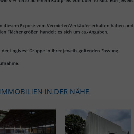
owie 3 % netto ab einem Kaufpreis von über 10 Mio. EUR jeweils 
 in diesem Exposé vom Vermieter/Verkäufer erhalten haben und
den Flächengrößen handelt es sich um ca.-Angaben.
der Logivest Gruppe in ihrer jeweils geltenden Fassung.
aufnahme.
KIMMOBILIEN IN DER NÄHE