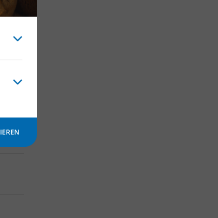
chnisch
ingtor
IEREN