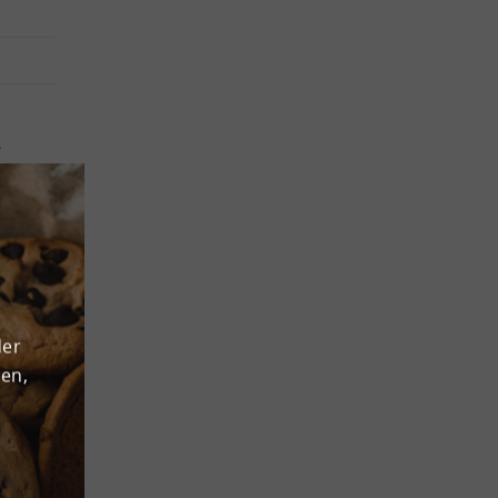
e
m²
h eine
per
rd mit
r
givest
der
den,
et.