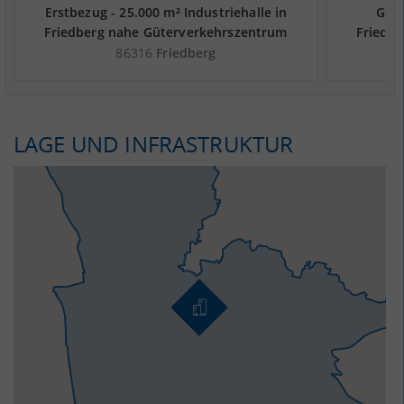
Erstbezug - 25.000 m² Industriehalle in
Gepf
Friedberg nahe Güterverkehrszentrum
Friedb
DUSS-Terminal Augsburg-Oberhausen -
DUSS-T
86316
Friedberg
Landkreis Aichach-Friedberg
La
LAGE UND INFRASTRUKTUR