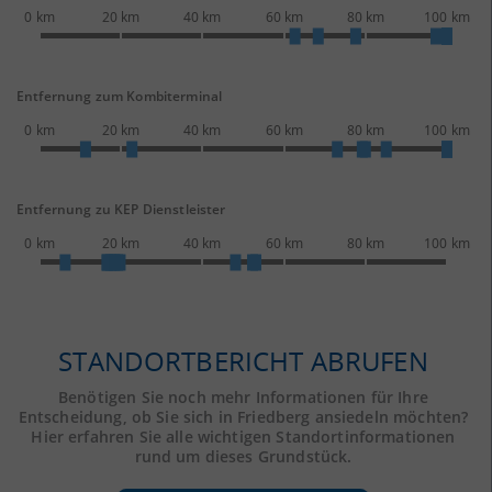
0 km
20 km
40 km
60 km
80 km
100 km
Entfernung zum Kombiterminal
0 km
20 km
40 km
60 km
80 km
100 km
Entfernung zu KEP Dienstleister
0 km
20 km
40 km
60 km
80 km
100 km
STANDORTBERICHT ABRUFEN
Benötigen Sie noch mehr Informationen für Ihre
Entscheidung, ob Sie sich in Friedberg ansiedeln möchten?
Hier erfahren Sie alle wichtigen Standortinformationen
rund um dieses Grundstück.