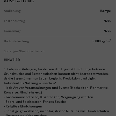
AUSSTATTUNG
Andienung
Rampe
Lastenaufzug
Nein
Krananlage
Nein
2
Bodenbelastung
5.000 kg/m
Sonstiges/Besonderheiten
HINWEISE:
1. Folgende Anfragen, für die von der Logivest GmbH angebotenen
Grundstücke und Bestandsflächen können nicht bearbeitet werden,
da die Eigentümer nur Lager, Logistik, Produktion und Light
Industrial als Nutzung wünschen!
- Jede Art von Veranstaltungen und Events (Hochzeiten, Flohmärkte,
Konzerte, Filmdrehs etc.)
- Gastronomiebetriebe, Diskotheken, Vergnügungsstätten
- Sport- und Spielstätten, Fitness-Studios
- Religiöse Einrichtungen
- Sonstige gewerbliche, nicht-logistische Nutzung wie Hundeschulen
- Nutzung zu Wohnzwecken