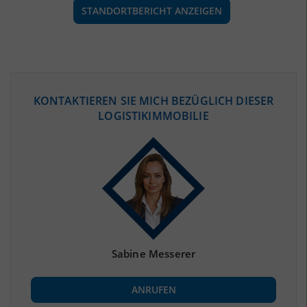
STANDORTBERICHT ANZEIGEN
ÖKONOMISCHE DATEN & FAKTEN
KONTAKTIEREN SIE MICH BEZÜGLICH DIESER
LOGISTIKIMMOBILIE
BEVÖLKERUNG
(STAND: 12/2019)
Bevölkerung Gesamt
(Landkreis / Kreisfreie Stadt)
134.655
Bevölkerungsdichte
2
(Landkreis / Kreisfreie Stadt)
173 Einwohner/km
Fläche
2
(Landkreis / Kreisfreie Stadt)
780,23 km
Sabine Messerer
BESCHÄFTIGUNG
ANRUFEN
Beschäftigte