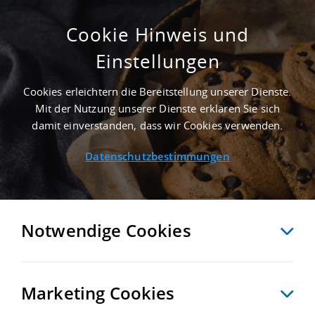
Cookie Hinweis und
Einstellungen
6.200 M² GEWERBEIMMOBILIE IN
FRIEDBERG NAHE
Cookies erleichtern die Bereitstellung unserer Dienste.
GÜTERVERKEHRSZENTRUM DUSS-TERMINAL
Mit der Nutzung unserer Dienste erklären Sie sich
AUGSBURG-OBERHAUSEN - LANDKREIS
damit einverstanden, dass wir Cookies verwenden.
AICHACH-FRIEDBERG
Datenschutzbestimmungen
Startseite
/
Immobiliensuche
/
Detailansicht
Notwendige Cookies
MERKEN
VERGLEICHEN
EXPORT PDF
ZURÜCK
Marketing Cookies