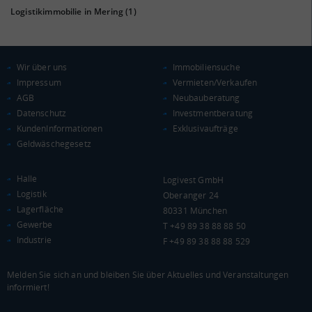
Logistikimmobilie in Mering
(1)
KAUFKRAFT
(STAND: 2018)
Wir über uns
Immobiliensuche
Euro pro Kopf
(Landkreis / Kreisfreie Stadt)
25.751 €
Impressum
Vermieten/Verkaufen
AGB
Neubauberatung
Kaufkraftindex
Datenschutz
Investmentberatung
(Landkreis / Kreisfreie Stadt)
112,45
KundenInformationen
Exklusivaufträge
Geldwäschegesetz
KAUFKRAFT - EURO PRO KOPF
Halle
Logivest GmbH
Landkreis / Kreisfreie Stadt
22.651 €
Logistik
Oberanger 24
Bundesland
24.186 €
Deutschland
Lagerfläche
80331 München
Gewerbe
T +49 89 38 88 88 50
25.751 €
Industrie
F +49 89 38 88 88 529
0 €
20.000 €
40.000 €
Melden Sie sich an und bleiben Sie über Aktuelles und Veranstaltungen
informiert!
WIRTSCHAFTSKRAFT
(STAND: 2018)