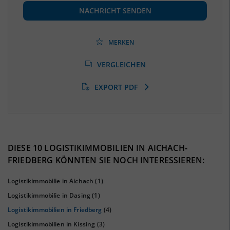
(Landkreis / Kreisfreie Stadt)
56.746
(Stand: 06/2020)
NACHRICHT SENDEN
Beschäftigtenquote
(Landkreis / Kreisfreie Stadt)
42,14 %
(Stand: 06/2020)
MERKEN
Arbeitslosenquote
(Landkreis / Kreisfreie Stadt)
VERGLEICHEN
3,44 %
(Stand: 01/2020)
EXPORT PDF
BESCHÄFTIGTEN- UND ARBEITSLOSENQUOTE
3.44%
42%
DIESE 10 LOGISTIKIMMOBILIEN IN AICHACH-
FRIEDBERG KÖNNTEN SIE NOCH INTERESSIEREN:
Logistikimmobilie in Aichach
(1)
Logistikimmobilie in Dasing
(1)
Logistikimmobilien in Friedberg
(4)
Logistikimmobilien in Kissing
(3)