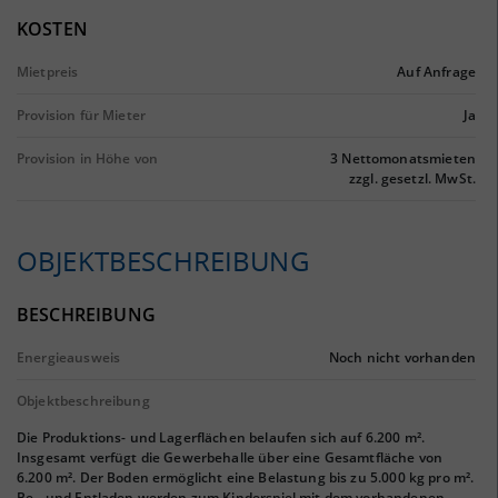
KOSTEN
Mietpreis
Auf Anfrage
Provision für Mieter
Ja
Provision in Höhe von
3 Nettomonatsmieten
zzgl. gesetzl. MwSt.
OBJEKTBESCHREIBUNG
BESCHREIBUNG
Energieausweis
Noch nicht vorhanden
Objektbeschreibung
Die Produktions- und Lagerflächen belaufen sich auf 6.200 m².
Insgesamt verfügt die Gewerbehalle über eine Gesamtfläche von
6.200 m². Der Boden ermöglicht eine Belastung bis zu 5.000 kg pro m².
Be - und Entladen werden zum Kinderspiel mit dem vorhandenen