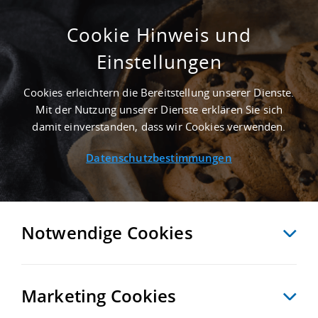
Cookie Hinweis und
Einstellungen
SUCHE ANPASSEN
Cookies erleichtern die Bereitstellung unserer Dienste.
Mit der Nutzung unserer Dienste erklären Sie sich
Elstra
damit einverstanden, dass wir Cookies verwenden.
Datenschutzbestimmungen
FOLGENDE 80 IMMOBILIEN ENTSPRECHEN IHREN
SUCHKRITERIEN
Notwendige Cookies
Möchten Sie diese Suche als Suchauftrag speichern und automatisch
über neue Objekte informiert werden?
Marketing Cookies
SUCHAUFTRAG ANLEGEN