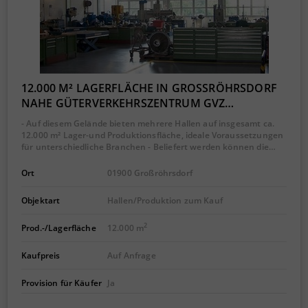
12.000 M² LAGERFLÄCHE IN GROSSRÖHRSDORF N
AHE GÜTERVERKEHRSZENTRUM GVZ…
- Auf diesem Gelände bieten mehrere Hallen auf insgesamt ca.
12.000 m² Lager-und Produktionsfläche, ideale Voraussetzungen
für unterschiedliche Branchen - Beliefert werden können die…
Ort
01900 Großröhrsdorf
Objektart
Hallen/Produktion zum Kauf
2
Prod.-/Lagerfläche
12.000 m
Kaufpreis
Auf Anfrage
Provision für Käufer
Ja