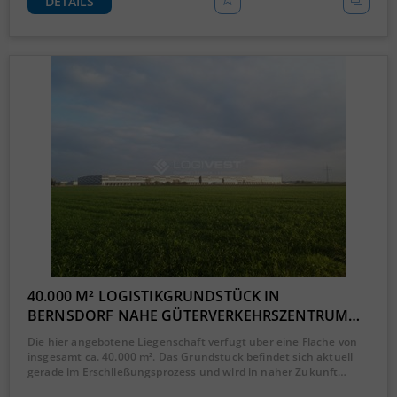
DETAILS
40.000 M² LOGISTIKGRUNDSTÜCK IN
BERNSDORF NAHE GÜTERVERKEHRSZENTRUM…
Die hier angebotene Liegenschaft verfügt über eine Fläche von
insgesamt ca. 40.000 m². Das Grundstück befindet sich aktuell
gerade im Erschließungsprozess und wird in naher Zukunft…