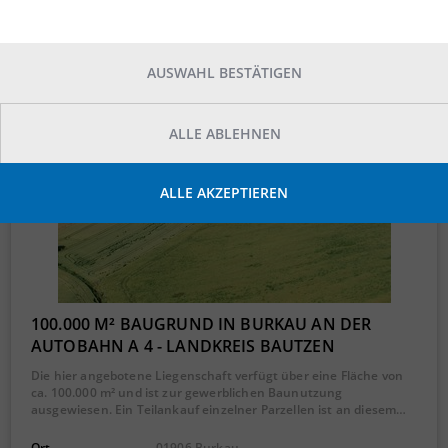
AUSWAHL BESTÄTIGEN
ALLE ABLEHNEN
ALLE AKZEPTIEREN
100.000 M² BAUGRUND IN BURKAU AN DER
AUTOBAHN A 4 - LANDKREIS BAUTZEN
Die hier angebotene Liegenschaft verfügt über eine Fläche von
ca. 100.000 m² und ist zur gewerblichen Baunutzung
ausgewiesen. Ein Teilankauf einzelner Parzellen ist an diesem…
Ort
01906 Burkau