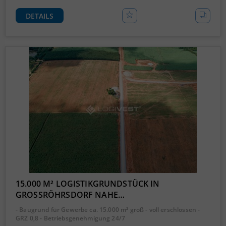
DETAILS
15.000 M² LOGISTIKGRUNDSTÜCK IN
GROSSRÖHRSDORF NAHE…
- Baugrund für Gewerbe ca. 15.000 m² groß - voll erschlossen -
GRZ 0,8 - Betriebsgenehmigung 24/7