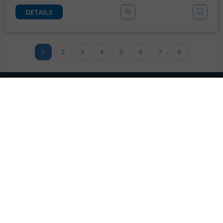
DETAILS
1
2
3
4
5
6
7
8
Wir über uns
Immobiliensuche
Impressum
Vermieten/Verkaufen
AGB
Neubauberatung
Datenschutz
Investmentberatung
KundenInformationen
Exklusivaufträge
Geldwäschegesetz
Halle
Logivest GmbH
Logistik
Oberanger 24
Lagerfläche
80331 München
Gewerbe
T +49 89 38 88 88 50
Industrie
F +49 89 38 88 88 529