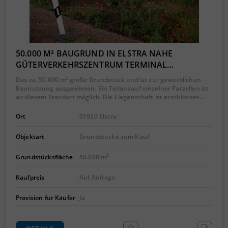
50.000 M² BAUGRUND IN ELSTRA NAHE
GÜTERVERKEHRSZENTRUM TERMINAL…
Das ca. 50.000 m² große Grundstück und ist zur gewerblichen
Baunutzung ausgewiesen. Ein Teilankauf einzelner Parzellen ist
an diesem Standort möglich. Die Liegenschaft ist erschlossen…
Ort
01920 Elstra
Objektart
Grundstücke zum Kauf
2
Grundstücksfläche
50.000 m
Kaufpreis
Auf Anfrage
Provision für Käufer
Ja