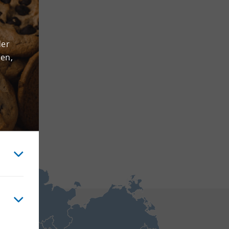
der
den,