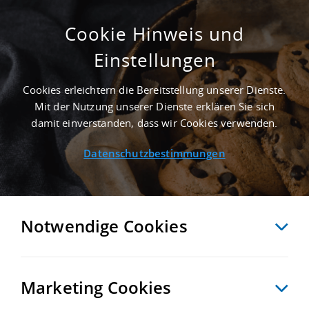
Cookie Hinweis und
Einstellungen
DOWNLOADS
Startseite
/
Newsroom
/
Downloads
Cookies erleichtern die Bereitstellung unserer Dienste.
Mit der Nutzung unserer Dienste erklären Sie sich
damit einverstanden, dass wir Cookies verwenden.
DOWNLOADS
Datenschutzbestimmungen
IN DIESEM BEREICH STEHEN IHNEN AKTUELLE BERICHTE,
REPORTS ETC. ZUM DOWNLOAD ZUR VERFÜGUNG.
Notwendige Cookies
Gerne können Sie das Material kostenfrei für Ihre Arbeit
nutzen.
Wenn Sie Fragen haben oder weitere Informationen
benötigen, können Sie sich jederzeit gerne an unser Team
wenden.
Marketing Cookies