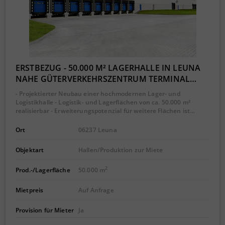
ERSTBEZUG - 50.000 M² LAGERHALLE IN LEUNA
NAHE GÜTERVERKEHRSZENTRUM TERMINAL…
- Projektierter Neubau einer hochmodernen Lager- und
Logistikhalle - Logistik- und Lagerflächen von ca. 50.000 m²
realisierbar - Erweiterungspotenzial für weitere Flächen ist…
Ort
06237 Leuna
Objektart
Hallen/Produktion zur Miete
2
Prod.-/Lagerfläche
50.000 m
Mietpreis
Auf Anfrage
Provision für Mieter
Ja