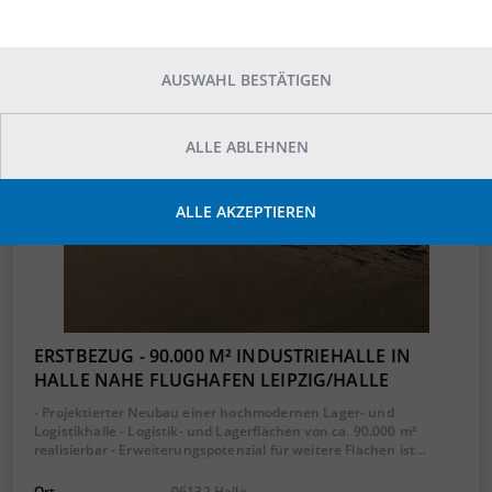
AUSWAHL BESTÄTIGEN
ALLE ABLEHNEN
ALLE AKZEPTIEREN
ERSTBEZUG - 90.000 M² INDUSTRIEHALLE IN
HALLE NAHE FLUGHAFEN LEIPZIG/HALLE
- Projektierter Neubau einer hochmodernen Lager- und
Logistikhalle - Logistik- und Lagerflächen von ca. 90.000 m²
realisierbar - Erweiterungspotenzial für weitere Flächen ist…
Ort
06132 Halle