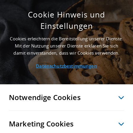
Cookie Hinweis und
Einstellungen
SUCHE ANPASSEN
Cookies erleichtern die Bereitstellung unserer Dienste.
Mit der Nutzung unserer Dienste erklären Sie sich
Landsberg
damit einverstanden, dass wir Cookies verwenden.
Datenschutzbestimmungen
FOLGENDE 241 IMMOBILIEN ENTSPRECHEN IHREN
SUCHKRITERIEN
Notwendige Cookies
Möchten Sie diese Suche als Suchauftrag speichern und automatisch
über neue Objekte informiert werden?
Marketing Cookies
SUCHAUFTRAG ANLEGEN