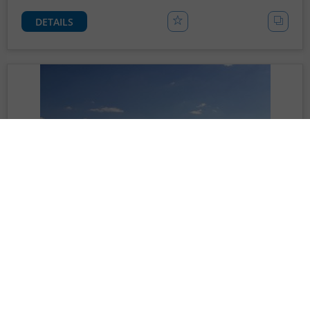
DETAILS
50.000 M² ERWEITERUNGSFLÄCHE IN
SCHKEUDITZ AN DER AUTOBAHN A 9 -…
Ort
04435 Schkeuditz