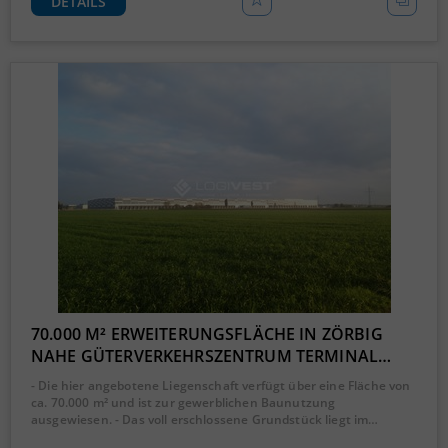
DETAILS
70.000 M² ERWEITERUNGSFLÄCHE IN ZÖRBIG
NAHE GÜTERVERKEHRSZENTRUM TERMINAL…
- Die hier angebotene Liegenschaft verfügt über eine Fläche von
ca. 70.000 m² und ist zur gewerblichen Baunutzung
ausgewiesen. - Das voll erschlossene Grundstück liegt im…