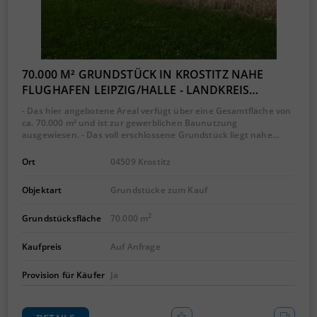
70.000 M² GRUNDSTÜCK IN KROSTITZ NAHE
FLUGHAFEN LEIPZIG/HALLE - LANDKREIS…
- Das hier angebotene Areal verfügt über eine Gesamtfläche von
ca. 70.000 m² und ist zur gewerblichen Baunutzung
ausgewiesen. - Das voll erschlossene Grundstück liegt nahe…
Ort
04509 Krostitz
Objektart
Grundstücke zum Kauf
2
Grundstücksfläche
70.000 m
Kaufpreis
Auf Anfrage
Provision für Käufer
Ja