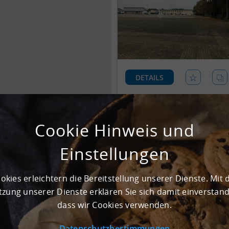
DETAILS
Cookie Hinweis und
Einstellungen
okies erleichtern die Bereitstellung unserer Dienste. Mit 
zung unserer Dienste erklären Sie sich damit einverstan
dass wir Cookies verwenden.
DETAILS
Datenschutzbestimmungen