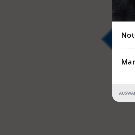
Not
2
Mar
AUSWAH