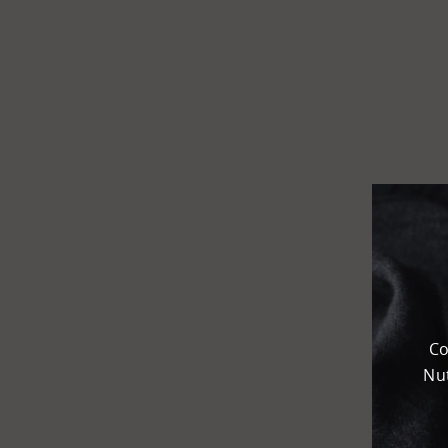
Flughafen
Kombi­
terminal
KEP
Chemie­park
Karteneinstellungen
+
Karte
-
Satellit
Co
Nut