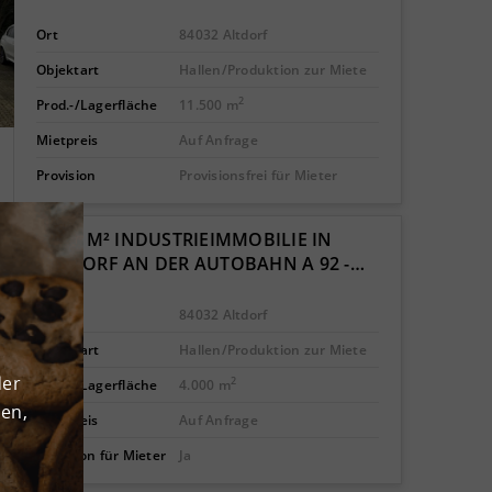
Ort
84032 Altdorf
Objektart
Hallen/Produktion zur Miete
2
Prod.-/Lagerfläche
11.500 m
Mietpreis
Auf Anfrage
Provision
Provisionsfrei für Mieter
4.000 M² INDUSTRIEIMMOBILIE IN
ALTDORF AN DER AUTOBAHN A 92 -…
Ort
84032 Altdorf
Objektart
Hallen/Produktion zur Miete
der
2
Prod.-/Lagerfläche
4.000 m
den,
Mietpreis
Auf Anfrage
Provision für Mieter
Ja