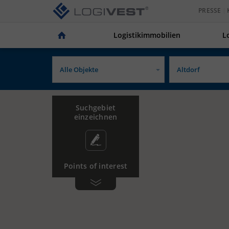
PRESSE
Logistikimmobilien
L
Suchgebiet
einzeichnen
Points of interest
Gewerbe­
Tankstelle
gebiet