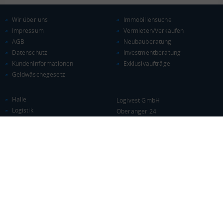
Wir über uns
Immobiliensuche
Impressum
Vermieten/Verkaufen
AGB
Neubauberatung
Datenschutz
Investmentberatung
KundenInformationen
Exklusivaufträge
Geldwäschegesetz
Halle
Logivest GmbH
Logistik
Oberanger 24
Lagerfläche
80331 München
Gewerbe
T +49 89 38 88 88 50
Industrie
F +49 89 38 88 88 529
Melden Sie sich an und bleiben Sie über Aktuelles und Veranstaltungen
informiert!
NEWSLETTER ABONNIEREN