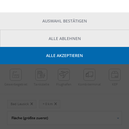
AUSWAHL BESTÄTIGEN
ALLE ABLEHNEN
POINTS OF INTEREST
ALLE AKZEPTIEREN
←
Streichen
→
Gewerbe­gebiet
Tankstelle
Flughafen
Kombi­terminal
KEP
Bad Lausick
+ 0 km