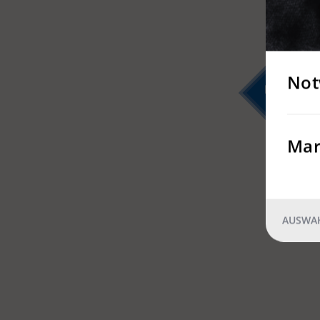
Not
2
Mar
AUSWAH