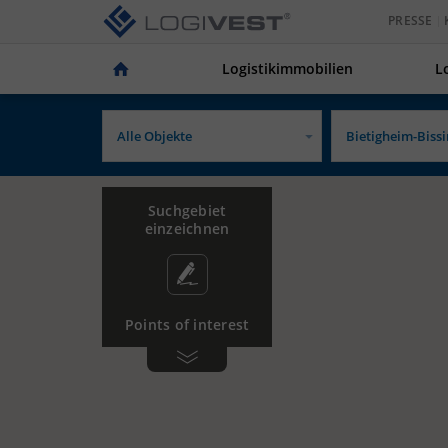
PRESSE
Logistikimmobilien
L
Suchgebiet
einzeichnen
Points of interest
Gewerbe­
Tankstelle
gebiet