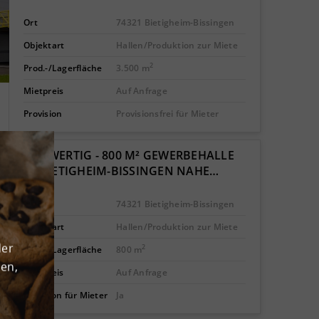
Ort
74321 Bietigheim-Bissingen
Objektart
Hallen/Produktion zur Miete
2
Prod.-/Lagerfläche
3.500 m
Mietpreis
Auf Anfrage
Provision
Provisionsfrei für Mieter
NEUWERTIG - 800 M² GEWERBEHALLE
IN BIETIGHEIM-BISSINGEN NAHE…
Ort
74321 Bietigheim-Bissingen
Objektart
Hallen/Produktion zur Miete
der
2
Prod.-/Lagerfläche
800 m
den,
Mietpreis
Auf Anfrage
Provision für Mieter
Ja