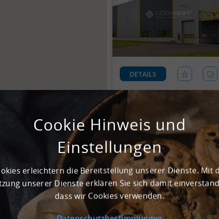
DETAILS
Cookie Hinweis und
Einstellungen
okies erleichtern die Bereitstellung unserer Dienste. Mit 
zung unserer Dienste erklären Sie sich damit einverstan
dass wir Cookies verwenden.
DETAILS
Datenschutzbestimmungen