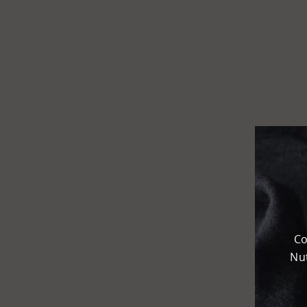
Flughafen
Kombi­
terminal
KEP
Chemie­park
Karteneinstellungen
+
Karte
-
Satellit
Co
Nut