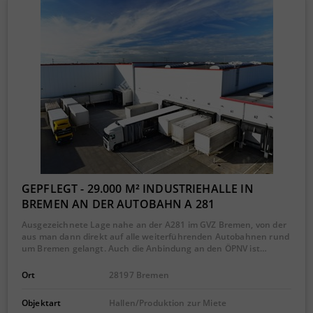
GEPFLEGT - 29.000 M² INDUSTRIEHALLE IN
BREMEN AN DER AUTOBAHN A 281
Ausgezeichnete Lage nahe an der A281 im GVZ Bremen, von der
aus man dann direkt auf alle weiterführenden Autobahnen rund
um Bremen gelangt. Auch die Anbindung an den ÖPNV ist…
Ort
28197 Bremen
Objektart
Hallen/Produktion zur Miete