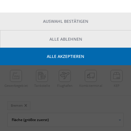
AUSWAHL BESTÄTIGEN
ALLE ABLEHNEN
POINTS OF INTEREST
ALLE AKZEPTIEREN
←
Streichen
→
Gewerbe­gebiet
Tankstelle
Flughafen
Kombi­terminal
KEP
Bremen