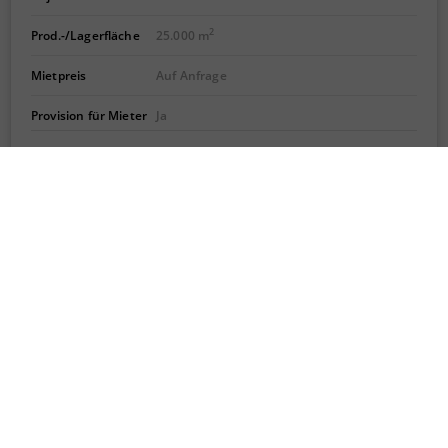
2
Prod.-/Lagerfläche
25.000 m
Mietpreis
Auf Anfrage
Provision für Mieter
Ja
DETAILS