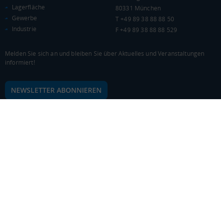
Lagerfläche
80331 München
Gewerbe
T +49 89 38 88 88 50
Industrie
F +49 89 38 88 88 529
Melden Sie sich an und bleiben Sie über Aktuelles und Veranstaltungen
informiert!
NEWSLETTER ABONNIEREN
© 2026 Logivest GmbH
Design und Entwicklung von der Pumox GmbH