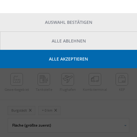
AUSWAHL BESTÄTIGEN
ALLE ABLEHNEN
POINTS OF INTEREST
ALLE AKZEPTIEREN
←
Streichen
→
Gewerbe­gebiet
Tankstelle
Flughafen
Kombi­terminal
KEP
Burgstädt
+ 0 km