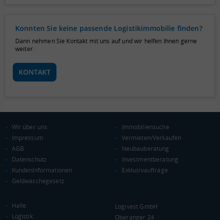
Konnten Sie keine passende Logistikimmobilie finden?
Dann nehmen Sie Kontakt mit uns auf und wir helfen Ihnen gerne
weiter.
KONTAKT
Wir über uns
Immobiliensuche
Impressum
Vermieten/Verkaufen
AGB
Neubauberatung
Datenschutz
Investmentberatung
KundenInformationen
Exklusivaufträge
Geldwäschegesetz
Halle
Logivest GmbH
Logistik
Oberanger 24