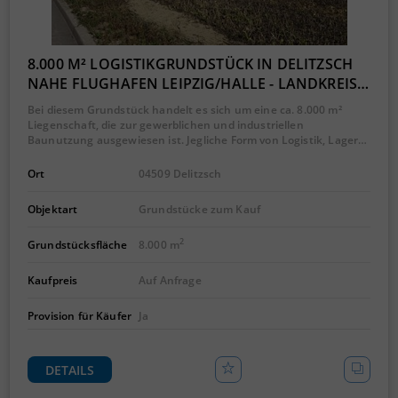
8.000 M² LOGISTIKGRUNDSTÜCK IN DELITZSCH
NAHE FLUGHAFEN LEIPZIG/HALLE - LANDKREIS…
Bei diesem Grundstück handelt es sich um eine ca. 8.000 m²
Liegenschaft, die zur gewerblichen und industriellen
Baunutzung ausgewiesen ist. Jegliche Form von Logistik, Lager…
Ort
04509 Delitzsch
Objektart
Grundstücke zum Kauf
2
Grundstücksfläche
8.000 m
Kaufpreis
Auf Anfrage
Provision für Käufer
Ja
DETAILS