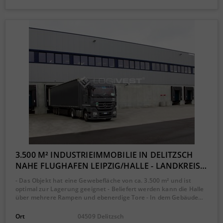
3.500 M² INDUSTRIEIMMOBILIE IN DELITZSCH
NAHE FLUGHAFEN LEIPZIG/HALLE - LANDKREIS…
- Das Objekt hat eine Gewebefläche von ca. 3.500 m² und ist
optimal zur Lagerung geeignet - Beliefert werden kann die Halle
über mehrere Rampen und ebenerdige Tore - In dem Gebäude…
Ort
04509 Delitzsch