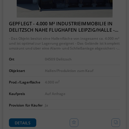
GEPFLEGT - 4.000 M² INDUSTRIEIMMOBILIE IN
DELITZSCH NAHE FLUGHAFEN LEIPZIG/HALLE -…
- Das Objekt besitzt eine Hallenfläche von insgesamt ca. 4.000 m²
und ist optimal zur Lagerung geeignet - Das Gelände ist komplett
umzäunt und über eine Alarm- und Schließanlage abgesichert -…
Ort
04509 Delitzsch
Objektart
Hallen/Produktion zum Kauf
2
Prod.-/Lagerfläche
4.000 m
Kaufpreis
Auf Anfrage
Provision für Käufer
Ja
DETAILS