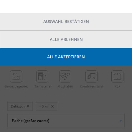
AUSWAHL BESTÄTIGEN
ALLE ABLEHNEN
POINTS OF INTEREST
ALLE AKZEPTIEREN
←
Streichen
→
Gewerbe­gebiet
Tankstelle
Flughafen
Kombi­terminal
KEP
Delitzsch
+ 0 km