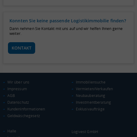
Konnten Sie keine passende Logistikimmobilie finden?
Dann nehmen Sie Kontakt mit uns auf und wir helfen Ihnen gerne
weiter.
KONTAKT
Wir über uns
Immobiliensuche
Impressum
Vermieten/Verkaufen
AGB
Neubauberatung
Datenschutz
Investmentberatung
KundenInformationen
Exklusivaufträge
Geldwäschegesetz
Halle
Logivest GmbH