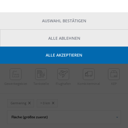
AUSWAHL BESTÄTIGEN
ALLE ABLEHNEN
POINTS OF INTEREST
ALLE AKZEPTIEREN
←
Streichen
→
Gewerbe­gebiet
Tankstelle
Flughafen
Kombi­terminal
KEP
Germering
+ 0 km