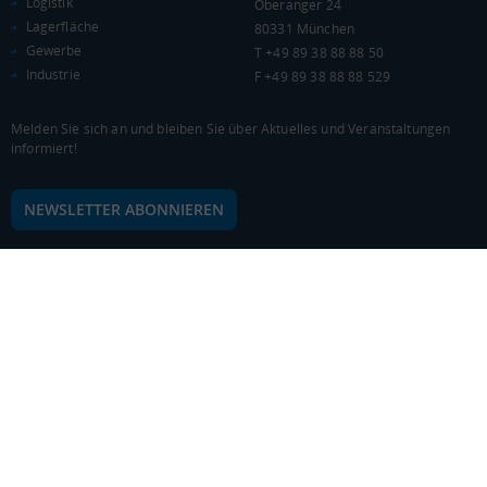
Logistik
Oberanger 24
Lagerfläche
80331 München
Gewerbe
T +49 89 38 88 88 50
Industrie
F +49 89 38 88 88 529
Melden Sie sich an und bleiben Sie über Aktuelles und Veranstaltungen
informiert!
NEWSLETTER ABONNIEREN
© 2026 Logivest GmbH
Design und Entwicklung von der Pumox GmbH