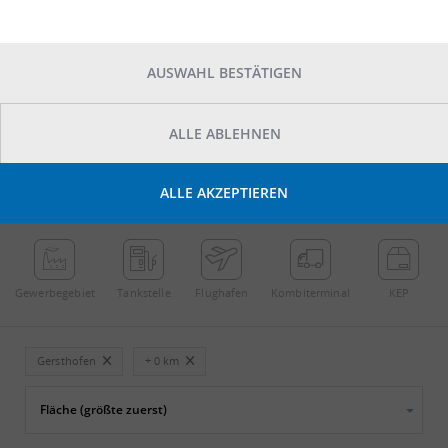
AUSWAHL BESTÄTIGEN
ALLE ABLEHNEN
POINTS OF INTEREST
ALLE AKZEPTIEREN
←
Streichen
→
Gewerbe­gebiet
Tankstelle
Flughafen
Kombi­terminal
KEP
Gersthofen
+ 0 km