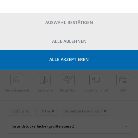
AUSWAHL BESTÄTIGEN
ALLE ABLEHNEN
POINTS OF INTEREST
ALLE AKZEPTIEREN
←
Streichen
→
Gewerbe­gebiet
Tankstelle
Flughafen
Kombi­terminal
KEP
Cottbus
+ 0 km
Grundstücke zum Kauf