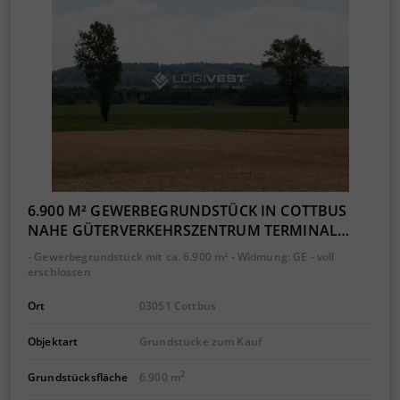
6.900 M² GEWERBEGRUNDSTÜCK IN COTTBUS
NAHE GÜTERVERKEHRSZENTRUM TERMINAL…
- Gewerbegrundstück mit ca. 6.900 m² - Widmung: GE - voll
erschlossen
Ort
03051 Cottbus
Objektart
Grundstücke zum Kauf
2
Grundstücksfläche
6.900 m