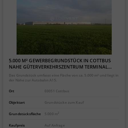
5.000 M² GEWERBEGRUNDSTÜCK IN COTTBUS
NAHE GÜTERVERKEHRSZENTRUM TERMINAL…
Das Grundstück umfasst eine Fläche von ca. 5.000 m² und liegt in
der Nähe zur Autobahn A15.
Ort
03051 Cottbus
Objektart
Grundstücke zum Kauf
2
Grundstücksfläche
5.000 m
Kaufpreis
Auf Anfrage