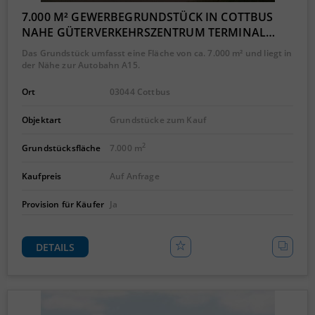
7.000 M² GEWERBEGRUNDSTÜCK IN COTTBUS
NAHE GÜTERVERKEHRSZENTRUM TERMINAL…
Das Grundstück umfasst eine Fläche von ca. 7.000 m² und liegt in
der Nähe zur Autobahn A15.
Ort
03044 Cottbus
Objektart
Grundstücke zum Kauf
2
Grundstücksfläche
7.000 m
Kaufpreis
Auf Anfrage
Provision für Käufer
Ja
DETAILS