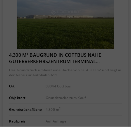
4.300 M² BAUGRUND IN COTTBUS NAHE
GÜTERVERKEHRSZENTRUM TERMINAL…
Das Grundstück umfasst eine Fläche von ca. 4.300 m² und liegt in
der Nähe zur Autobahn A15.
Ort
03044 Cottbus
Objektart
Grundstücke zum Kauf
2
Grundstücksfläche
4.300 m
Kaufpreis
Auf Anfrage