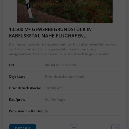
10.500 M² GEWERBEGRUNDSTÜCK IN
KABELSKETAL NAHE FLUGHAFEN…
Die hier angebotene Liegenschaft verfügt über eine Fläche von
ca. 10.500 m² und ist zur gewerblichen Baunutzung
ausgewiesen. Das erschlossene Grundstück liegt nahe der…
Ort
06184 Kabelsketal
Objektart
Grundstücke zum Kauf
2
Grundstücksfläche
10.500 m
Kaufpreis
Auf Anfrage
Provision für Käufer
Ja
DETAILS