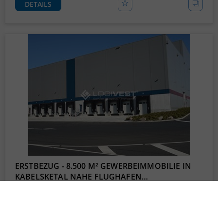
DETAILS
ERSTBEZUG - 8.500 M² GEWERBEIMMOBILIE IN
KABELSKETAL NAHE FLUGHAFEN…
- Hochmoderne Lager- und Logistikhalle mit einer Fläche von ca.
8.500 m² - 12m x 24m Stützenabstand - LED - Beleutung
Ort
06184 Kabelsketal