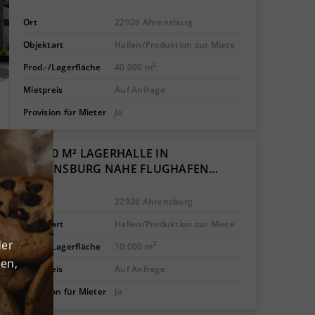
Ort
22926 Ahrensburg
Objektart
Hallen/Produktion zur Miete
2
Prod.-/Lagerfläche
40.000 m
Mietpreis
Auf Anfrage
Provision für Mieter
Ja
10.000 M² LAGERHALLE IN
AHRENSBURG NAHE FLUGHAFEN…
Ort
22926 Ahrensburg
Objektart
Hallen/Produktion zur Miete
der
2
Prod.-/Lagerfläche
10.000 m
den,
Mietpreis
Auf Anfrage
Provision für Mieter
Ja