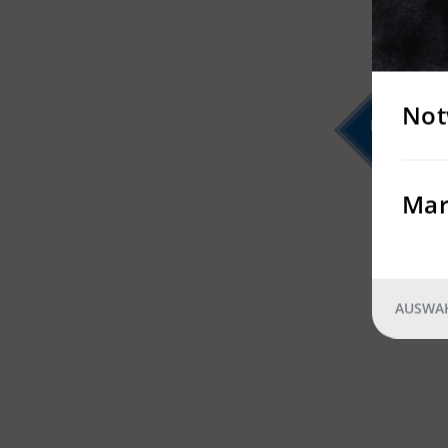
Not
4
Mar
AUSWAH