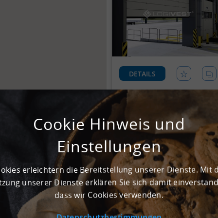
DETAILS
Cookie Hinweis und
Einstellungen
okies erleichtern die Bereitstellung unserer Dienste. Mit 
zung unserer Dienste erklären Sie sich damit einverstan
dass wir Cookies verwenden.
DETAILS
Datenschutzbestimmungen