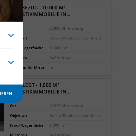
ERSTBEZUG - 10.000 M²
LOGISTIKIMMOBILIE IN…
Ort
22926 Ahrensburg
Objektart
Hallen/Produktion zur Miete
2
Prod.-/Lagerfläche
10.000 m
Mietpreis
Auf Anfrage
Provision für Mieter
Ja
GEPFLEGT - 1.000 M²
LOGISTIKIMMOBILIE IN…
IEREN
Ort
22926 Ahrensburg
Objektart
Hallen/Produktion zur Miete
2
Prod.-/Lagerfläche
1.000 m
Mietpreis
Auf Anfrage