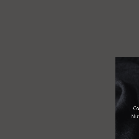
Flughafen
Kombi­
terminal
KEP
Chemie­park
Karteneinstellungen
+
Karte
-
Satellit
Co
Nut