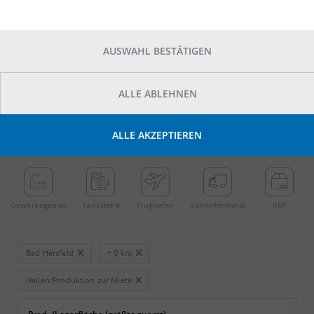
AUSWAHL BESTÄTIGEN
ALLE ABLEHNEN
POINTS OF INTEREST
ALLE AKZEPTIEREN
←
Streichen
→
Gewerbe­gebiet
Tankstelle
Flughafen
Kombi­terminal
KEP
Bad Hersfeld
+ 0 km
Hallen/Produktion zur Miete