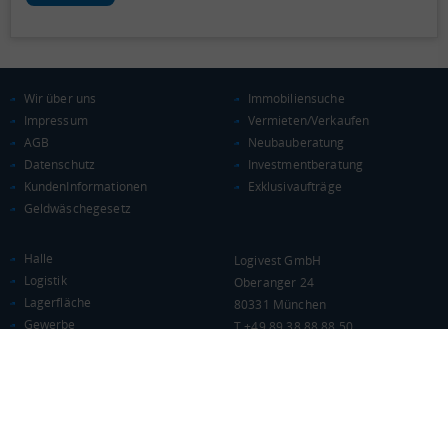
Wir über uns
Immobiliensuche
Impressum
Vermieten/Verkaufen
AGB
Neubauberatung
Datenschutz
Investmentberatung
KundenInformationen
Exklusivaufträge
Geldwäschegesetz
Halle
Logivest GmbH
Logistik
Oberanger 24
Lagerfläche
80331 München
Gewerbe
T +49 89 38 88 88 50
Industrie
F +49 89 38 88 88 529
Melden Sie sich an und bleiben Sie über Aktuelles und Veranstaltungen
informiert!