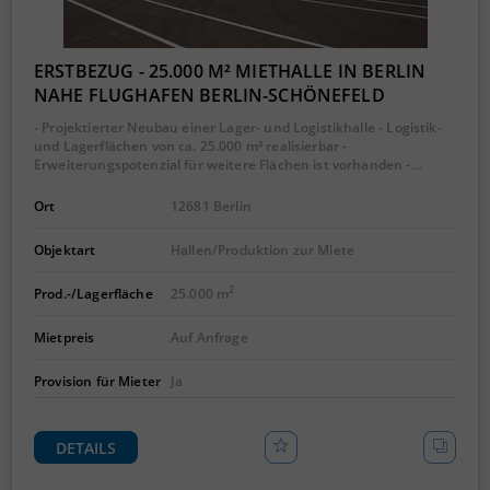
ERSTBEZUG - 25.000 M² MIETHALLE IN BERLIN
NAHE FLUGHAFEN BERLIN-SCHÖNEFELD
- Projektierter Neubau einer Lager- und Logistikhalle - Logistik-
und Lagerflächen von ca. 25.000 m² realisierbar -
Erweiterungspotenzial für weitere Flächen ist vorhanden -…
Ort
12681 Berlin
Objektart
Hallen/Produktion zur Miete
2
Prod.-/Lagerfläche
25.000 m
Mietpreis
Auf Anfrage
Provision für Mieter
Ja
DETAILS