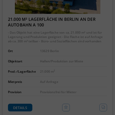
21.000 M² LAGERFLÄCHE IN BERLIN AN DER
AUTOBAHN A 100
- Das Objekt hat eine Lagerfläche von ca. 21.000 m² und ist für
Lagerung und Produktion geeignet - Die Fläche ist auf Anfrage
ab ca. 300 m² teilbar - Büro- und Sozialflächen sind vorhanden
Ort
13629 Berlin
Objektart
Hallen/Produktion zur Miete
2
Prod.-/Lagerfläche
21.000 m
Mietpreis
Auf Anfrage
Provision
Provisionsfrei für Mieter
DETAILS