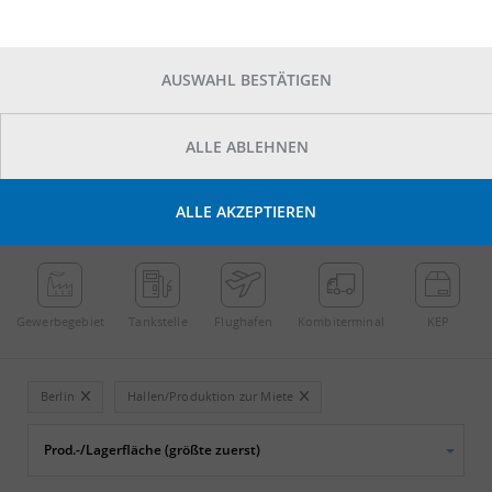
AUSWAHL BESTÄTIGEN
ALLE ABLEHNEN
POINTS OF INTEREST
ALLE AKZEPTIEREN
←
Streichen
→
Gewerbe­gebiet
Tankstelle
Flughafen
Kombi­terminal
KEP
Berlin
Hallen/Produktion zur Miete