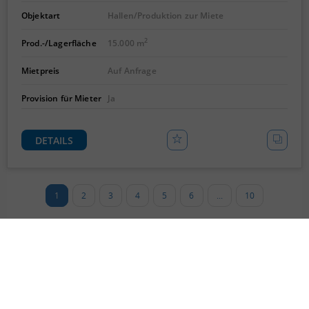
Objektart
Hallen/Produktion zur Miete
2
Prod.-/Lagerfläche
15.000 m
Mietpreis
Auf Anfrage
Provision für Mieter
Ja
DETAILS
1
2
3
4
5
6
...
10
Wir über uns
Immobiliensuche
Impressum
Vermieten/Verkaufen
AGB
Neubauberatung
Datenschutz
Investmentberatung
KundenInformationen
Exklusivaufträge