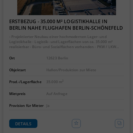
ERSTBEZUG - 35.000 M² LOGISTIKHALLE IN
BERLIN NAHE FLUGHAFEN BERLIN-SCHÖNEFELD
- Projektierter Neubau einer hochmodernen Lager- und
Logistikhalle - Logistik- und Lagerflächen von ca. 35.000 m²
realisierbar - Büro- und Sozialflächen vorhanden - PKW / LKW…
Ort
12623 Berlin
Objektart
Hallen/Produktion zur Miete
2
Prod.-/Lagerfläche
35.000 m
Mietpreis
Auf Anfrage
Provision für Mieter
Ja
DETAILS