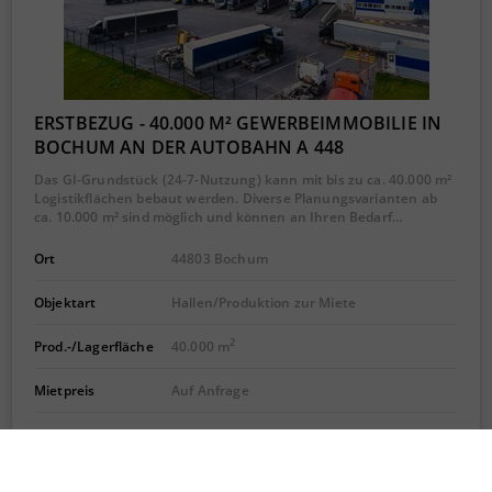
ERSTBEZUG - 40.000 M² GEWERBEIMMOBILIE IN
BOCHUM AN DER AUTOBAHN A 448
Das GI-Grundstück (24-7-Nutzung) kann mit bis zu ca. 40.000 m²
Logistikflächen bebaut werden. Diverse Planungsvarianten ab
ca. 10.000 m² sind möglich und können an Ihren Bedarf…
Ort
44803 Bochum
Objektart
Hallen/Produktion zur Miete
2
Prod.-/Lagerfläche
40.000 m
Mietpreis
Auf Anfrage
Provision für Mieter
Ja