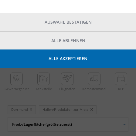
AUSWAHL BESTÄTIGEN
ALLE ABLEHNEN
POINTS OF INTEREST
ALLE AKZEPTIEREN
←
Streichen
→
Gewerbe­gebiet
Tankstelle
Flughafen
Kombi­terminal
KEP
Dortmund
Hallen/Produktion zur Miete