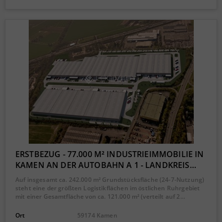
ERSTBEZUG - 77.000 M² INDUSTRIEIMMOBILIE IN
KAMEN AN DER AUTOBAHN A 1 - LANDKREIS…
Auf insgesamt ca. 242.000 m² Grundstücksfläche (24-7-Nutzung)
steht eine der größten Logistikflächen im östlichen Ruhrgebiet
mit einer Gesamtfläche von ca. 121.000 m² (verteilt auf 2…
Ort
59174 Kamen