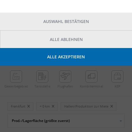
AUSWAHL BESTÄTIGEN
ALLE ABLEHNEN
POINTS OF INTEREST
ALLE AKZEPTIEREN
←
Streichen
→
Gewerbe­gebiet
Tankstelle
Flughafen
Kombi­terminal
KEP
Frankfurt
+ 0 km
Hallen/Produktion zur Miete