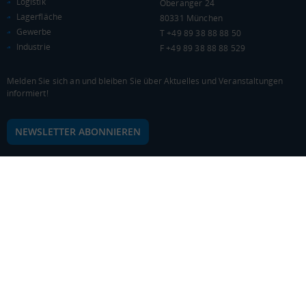
Logistik
Oberanger 24
Lagerfläche
80331 München
Gewerbe
T +49 89 38 88 88 50
Industrie
F +49 89 38 88 88 529
Melden Sie sich an und bleiben Sie über Aktuelles und Veranstaltungen
informiert!
NEWSLETTER ABONNIEREN
© 2026 Logivest GmbH
Design und Entwicklung von der Pumox GmbH