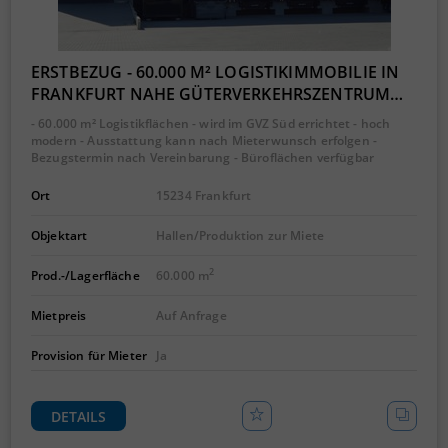
ERSTBEZUG - 60.000 M² LOGISTIKIMMOBILIE IN
FRANKFURT NAHE GÜTERVERKEHRSZENTRUM…
- 60.000 m² Logistikflächen - wird im GVZ Süd errichtet - hoch
modern - Ausstattung kann nach Mieterwunsch erfolgen -
Bezugstermin nach Vereinbarung - Büroflächen verfügbar
Ort
15234 Frankfurt
Objektart
Hallen/Produktion zur Miete
2
Prod.-/Lagerfläche
60.000 m
Mietpreis
Auf Anfrage
Provision für Mieter
Ja
DETAILS