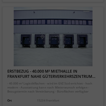
ERSTBEZUG - 40.000 M² MIETHALLE IN
FRANKFURT NAHE GÜTERVERKEHRSZENTRUM…
- 40.000 m² Logistikflächen - wird im GVZ Süd errichtet - hoch
modern - Ausstattung kann nach Mieterwunsch erfolgen -
Bezugstermin nach Vereinbarung - Büroflächen verfügbar
Ort
15234 Frankfurt