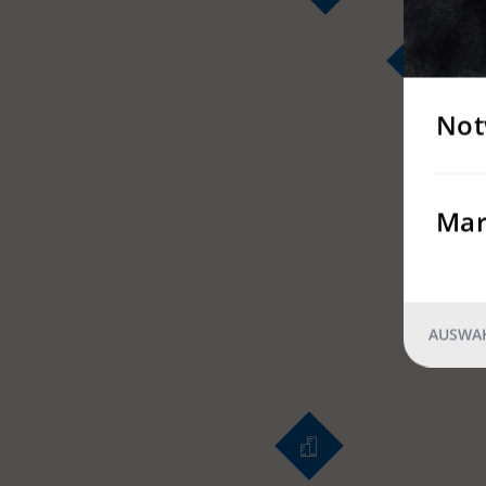
Not
Mar
AUSWAH