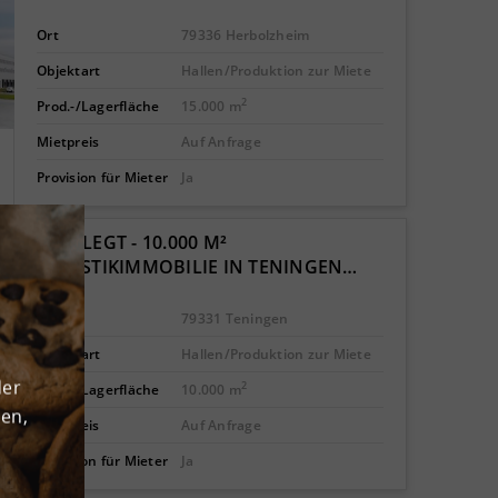
Ort
79336 Herbolzheim
Objektart
Hallen/Produktion zur Miete
2
Prod.-/Lagerfläche
15.000 m
Mietpreis
Auf Anfrage
Provision für Mieter
Ja
GEPFLEGT - 10.000 M²
LOGISTIKIMMOBILIE IN TENINGEN…
Ort
79331 Teningen
Objektart
Hallen/Produktion zur Miete
der
2
Prod.-/Lagerfläche
10.000 m
den,
Mietpreis
Auf Anfrage
Provision für Mieter
Ja