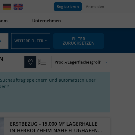
Registrieren
Anmelden
oom
Unternehmen
FILTER
WEITERE FILTER
▼
ZURÜCKSETZEN
IN
 Suchauftrag speichern und automatisch über
den?
ERSTBEZUG - 15.000 M² LAGERHALLE
IN HERBOLZHEIM NAHE FLUGHAFEN…