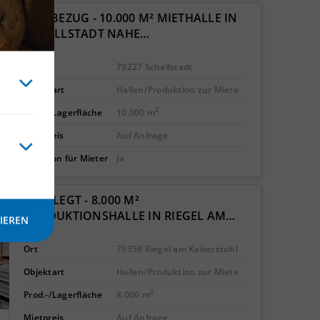
ERSTBEZUG - 10.000 M² MIETHALLE IN
SCHALLSTADT NAHE…
Ort
79227 Schallstadt
Objektart
Hallen/Produktion zur Miete
2
Prod.-/Lagerfläche
10.000 m
Mietpreis
Auf Anfrage
Provision für Mieter
Ja
GEPFLEGT - 8.000 M²
PRODUKTIONSHALLE IN RIEGEL AM…
IEREN
Ort
79359 Riegel am Kaiserstuhl
Objektart
Hallen/Produktion zur Miete
2
Prod.-/Lagerfläche
8.000 m
Mietpreis
Auf Anfrage