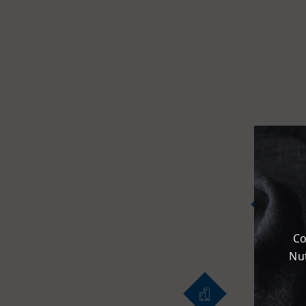
Flughafen
Kombi­
terminal
KEP
Chemie­park
Karteneinstellungen
+
Karte
-
Satellit
Co
Nut