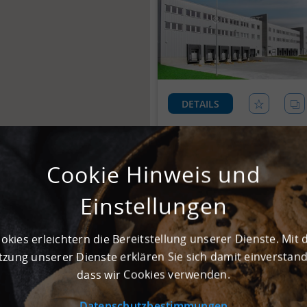
DETAILS
Cookie Hinweis und
Einstellungen
okies erleichtern die Bereitstellung unserer Dienste. Mit 
zung unserer Dienste erklären Sie sich damit einverstan
dass wir Cookies verwenden.
DETAILS
Datenschutzbestimmungen