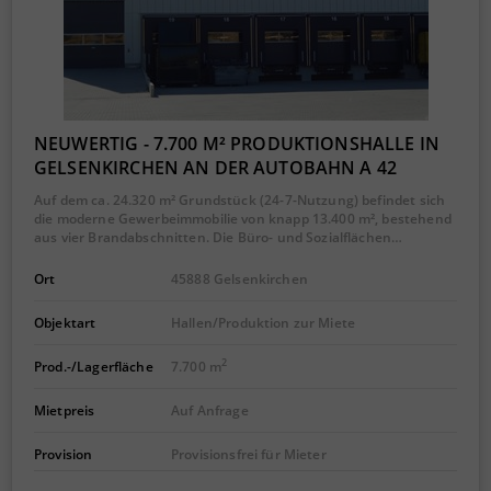
NEUWERTIG - 7.700 M² PRODUKTIONSHALLE IN
GELSENKIRCHEN AN DER AUTOBAHN A 42
Auf dem ca. 24.320 m² Grundstück (24-7-Nutzung) befindet sich
die moderne Gewerbeimmobilie von knapp 13.400 m², bestehend
aus vier Brandabschnitten. Die Büro- und Sozialflächen…
Ort
45888 Gelsenkirchen
Objektart
Hallen/Produktion zur Miete
2
Prod.-/Lagerfläche
7.700 m
Mietpreis
Auf Anfrage
Provision
Provisionsfrei für Mieter