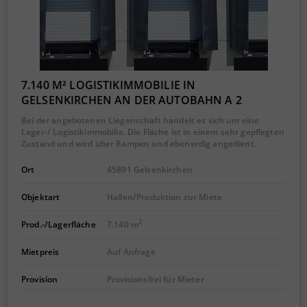
7.140 M² LOGISTIKIMMOBILIE IN
GELSENKIRCHEN AN DER AUTOBAHN A 2
Bei der angebotenen Liegenschaft handelt es sich um eine
Lager-/ Logistikimmobilie. Die Fläche ist in einem sehr gepflegten
Zustand und wird über Rampen und ebenerdig angedient.
Ort
45891 Gelsenkirchen
Objektart
Hallen/Produktion zur Miete
2
Prod.-/Lagerfläche
7.140 m
Mietpreis
Auf Anfrage
Provision
Provisionsfrei für Mieter