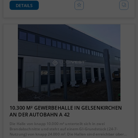
DETAILS
10.300 M² GEWERBEHALLE IN GELSENKIRCHEN
AN DER AUTOBAHN A 42
Die Halle von knapp 10.000 m² unterteilt sich in zwei
Brandabschnitte und steht auf einem GI-Grundstück (24-7-
Nutzung) von knapp 24.000 m². Die Hallen sind erreichbar über…