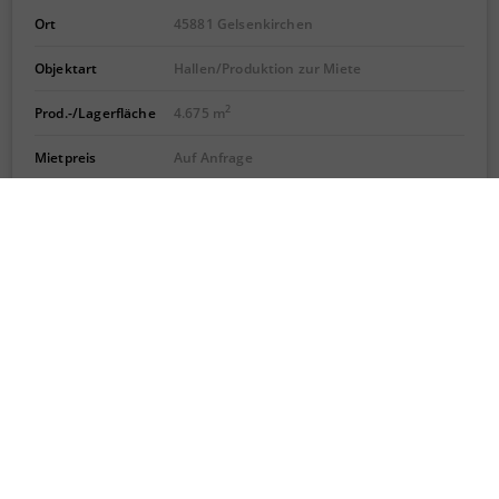
Ort
45881 Gelsenkirchen
Objektart
Hallen/Produktion zur Miete
2
Prod.-/Lagerfläche
4.675 m
Mietpreis
Auf Anfrage
Provision für Mieter
Ja
DETAILS
1
2
Wir über uns
Immobiliensuche
Impressum
Vermieten/Verkaufen
AGB
Neubauberatung