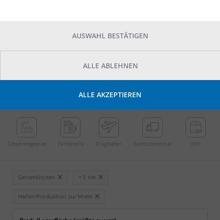
AUSWAHL BESTÄTIGEN
ALLE ABLEHNEN
POINTS OF INTEREST
ALLE AKZEPTIEREN
←
Streichen
→
Gewerbe­gebiet
Tankstelle
Flughafen
Kombi­terminal
KEP
Gelsenkirchen
+ 0 km
Hallen/Produktion zur Miete