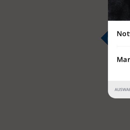
Not
Mar
AUSWAH