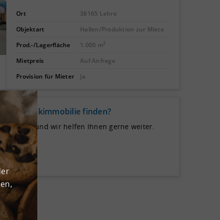
Ort
38165 Lehre
Objektart
Hallen/Produktion zur Miete
2
Prod.-/Lagerfläche
1.000 m
Mietpreis
Auf Anfrage
Provision für Mieter
Ja
de Logistikimmobilie finden?
 uns auf und wir helfen Ihnen gerne weiter.
der
den,