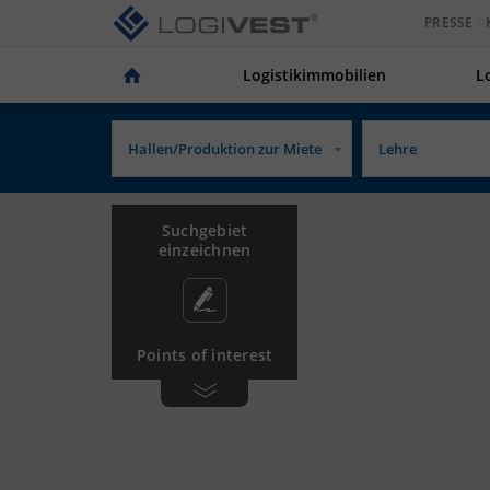
PRESSE
Logistikimmobilien
L
Suchgebiet
einzeichnen
Points of interest
Gewerbe­
Tankstelle
gebiet