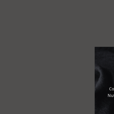
Flughafen
Kombi­
terminal
KEP
Chemie­park
Karteneinstellungen
+
Karte
-
Satellit
Co
Nut