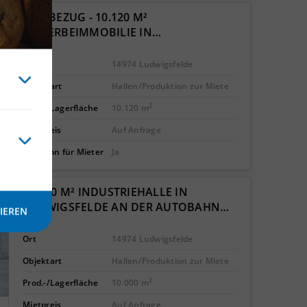
ERSTBEZUG - 10.120 M²
GEWERBEIMMOBILIE IN…
Ort
14974 Ludwigsfelde
Objektart
Hallen/Produktion zur Miete
2
Prod.-/Lagerfläche
10.120 m
Mietpreis
Auf Anfrage
Provision für Mieter
Ja
10.000 M² INDUSTRIEHALLE IN
LUDWIGSFELDE AN DER AUTOBAHN…
IEREN
Ort
14974 Ludwigsfelde
Objektart
Hallen/Produktion zur Miete
2
Prod.-/Lagerfläche
10.000 m
Mietpreis
Auf Anfrage