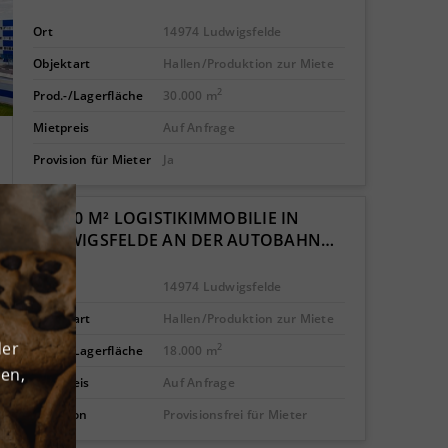
Ort
14974 Ludwigsfelde
Objektart
Hallen/Produktion zur Miete
2
Prod.-/Lagerfläche
30.000 m
Mietpreis
Auf Anfrage
Provision für Mieter
Ja
18.000 M² LOGISTIKIMMOBILIE IN
LUDWIGSFELDE AN DER AUTOBAHN…
Ort
14974 Ludwigsfelde
Objektart
Hallen/Produktion zur Miete
der
2
Prod.-/Lagerfläche
18.000 m
den,
Mietpreis
Auf Anfrage
Provision
Provisionsfrei für Mieter