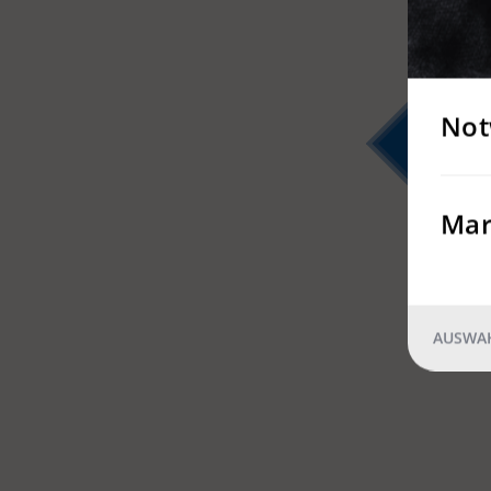
Not
16
Mar
AUSWAH