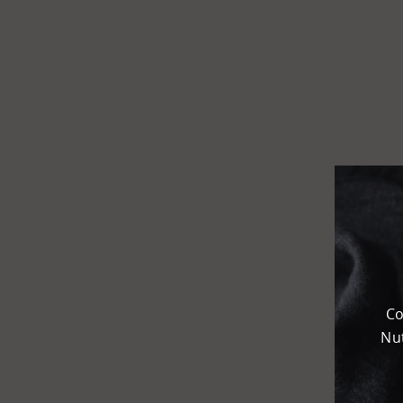
Flughafen
Kombi­
terminal
KEP
Chemie­park
Karteneinstellungen
+
Karte
-
Satellit
Co
Nut