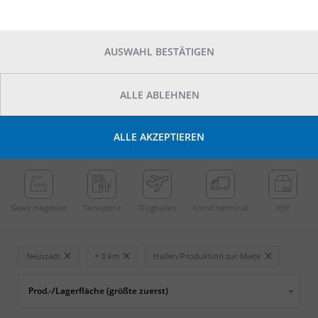
AUSWAHL BESTÄTIGEN
ALLE ABLEHNEN
POINTS OF INTEREST
ALLE AKZEPTIEREN
←
Streichen
→
Gewerbe­gebiet
Tankstelle
Flughafen
Kombi­terminal
KEP
Neustadt
+ 0 km
Hallen/Produktion zur Miete