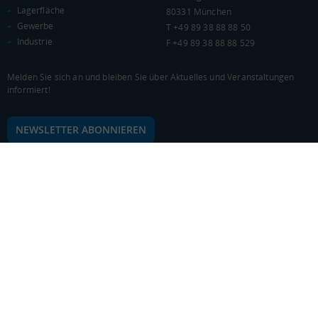
Lagerfläche
80331 München
Gewerbe
T +49 89 38 88 88 50
Industrie
F +49 89 38 88 88 529
Melden Sie sich an und bleiben Sie über Aktuelles und Veranstaltungen
informiert!
NEWSLETTER ABONNIEREN
© 2026 Logivest GmbH
Design und Entwicklung von der Pumox GmbH