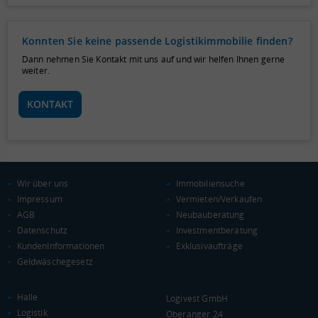
Konnten Sie keine passende Logistikimmobilie finden?
Dann nehmen Sie Kontakt mit uns auf und wir helfen Ihnen gerne
weiter.
KONTAKT
Wir über uns
Immobiliensuche
Impressum
Vermieten/Verkaufen
AGB
Neubauberatung
Datenschutz
Investmentberatung
KundenInformationen
Exklusivaufträge
Geldwäschegesetz
Halle
Logivest GmbH
Logistik
Oberanger 24