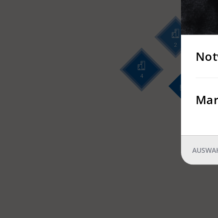
2
Not
4
Mar
AUSWAH