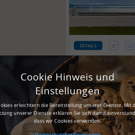
DETAILS
Cookie Hinweis und
Einstellungen
okies erleichtern die Bereitstellung unserer Dienste. Mit 
zung unserer Dienste erklären Sie sich damit einverstan
dass wir Cookies verwenden.
DETAILS
Datenschutzbestimmungen