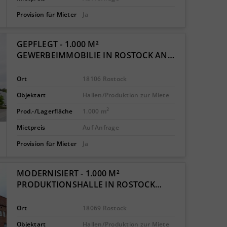
Provision für Mieter
Ja
GEPFLEGT - 1.000 M²
GEWERBEIMMOBILIE IN ROSTOCK AN…
Ort
18106 Rostock
Objektart
Hallen/Produktion zur Miete
2
Prod.-/Lagerfläche
1.000 m
Mietpreis
Auf Anfrage
Provision für Mieter
Ja
MODERNISIERT - 1.000 M²
PRODUKTIONSHALLE IN ROSTOCK…
Ort
18069 Rostock
Objektart
Hallen/Produktion zur Miete