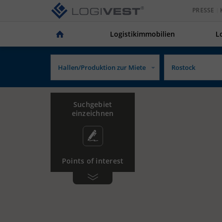
PRESSE
Logistikimmobilien
L
Suchgebiet
einzeichnen
Points of interest
Gewerbe­
Tankstelle
gebiet