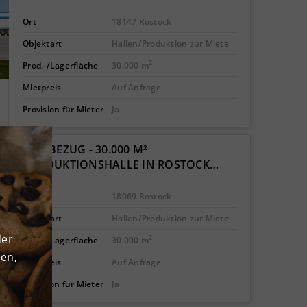
Ort
18147 Rostock
Objektart
Hallen/Produktion zur Miete
2
Prod.-/Lagerfläche
30.000 m
Mietpreis
Auf Anfrage
Provision für Mieter
Ja
ERSTBEZUG - 30.000 M²
PRODUKTIONSHALLE IN ROSTOCK…
Ort
18069 Rostock
Objektart
Hallen/Produktion zur Miete
der
2
Prod.-/Lagerfläche
30.000 m
den,
Mietpreis
Auf Anfrage
Provision für Mieter
Ja