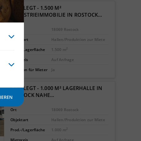
GEPFLEGT - 1.500 M²
INDUSTRIEIMMOBILIE IN ROSTOCK…
Ort
18069 Rostock
Objektart
Hallen/Produktion zur Miete
2
Prod.-/Lagerfläche
1.500 m
Mietpreis
Auf Anfrage
Provision für Mieter
Ja
GEPFLEGT - 1.000 M² LAGERHALLE IN
ROSTOCK NAHE…
IEREN
Ort
18069 Rostock
Objektart
Hallen/Produktion zur Miete
2
Prod.-/Lagerfläche
1.000 m
Mietpreis
Auf Anfrage