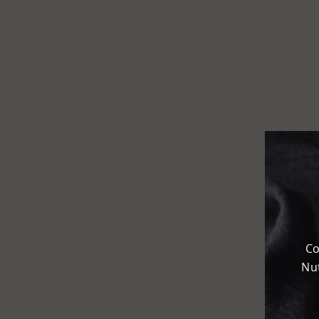
Flughafen
Kombi­
terminal
KEP
Chemie­park
Karteneinstellungen
+
Karte
-
Satellit
Co
Nut