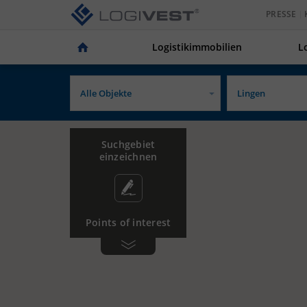
PRESSE
Logistikimmobilien
L
Suchgebiet
einzeichnen
Points of interest
Gewerbe­
Tankstelle
gebiet