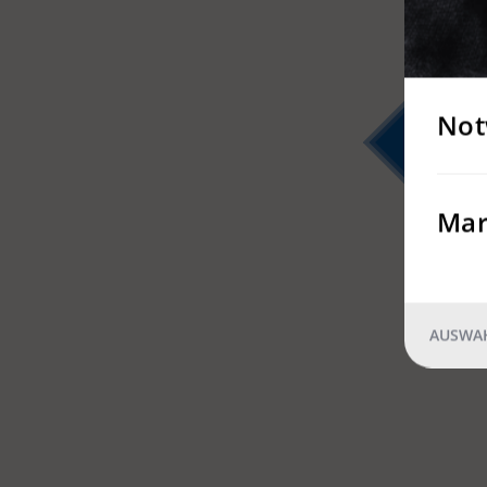
Not
2
Mar
AUSWAH