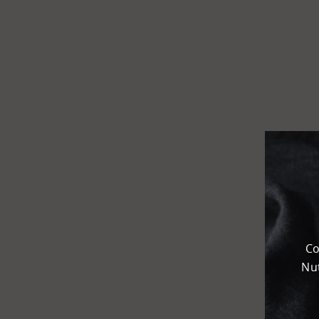
Flughafen
Kombi­
terminal
KEP
Chemie­park
Karteneinstellungen
+
Karte
-
Satellit
Co
Nut