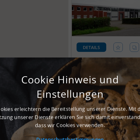
DETAILS
Cookie Hinweis und
Einstellungen
okies erleichtern die Bereitstellung unserer Dienste. Mit 
zung unserer Dienste erklären Sie sich damit einverstan
dass wir Cookies verwenden.
DETAILS
Datenschutzbestimmungen