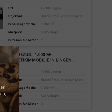
Ort
49808 Lingen
Objektart
Hallen/Produktion zur Miete
2
Prod.-/Lagerfläche
6.500 m
Mietpreis
Auf Anfrage
Provision für Mieter
Ja
ERSTBEZUG - 1.000 M²
LOGISTIKIMMOBILIE IN LINGEN…
Ort
49808 Lingen
Objektart
Hallen/Produktion zur Miete
der
2
Prod.-/Lagerfläche
1.000 m
den,
Mietpreis
Auf Anfrage
Provision für Mieter
Ja