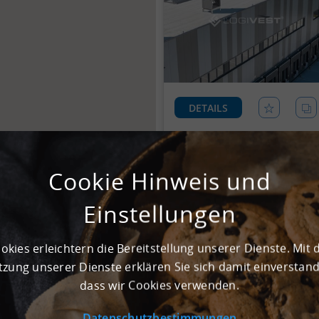
DETAILS
Konnten Sie keine passen
Cookie Hinweis und
Dann nehmen Sie Kontakt mit
Einstellungen
KONTAKT
okies erleichtern die Bereitstellung unserer Dienste. Mit 
zung unserer Dienste erklären Sie sich damit einverstan
dass wir Cookies verwenden.
Datenschutzbestimmungen