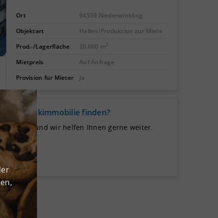
Ort
94559 Niederwinkling
Objektart
Hallen/Produktion zur Miete
2
Prod.-/Lagerfläche
20.000 m
Mietpreis
Auf Anfrage
Provision für Mieter
Ja
de Logistikimmobilie finden?
 uns auf und wir helfen Ihnen gerne weiter.
der
den,