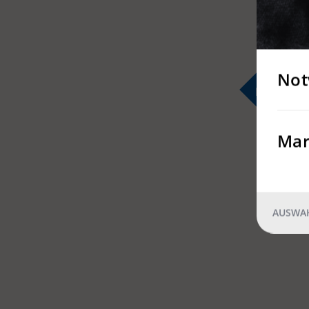
Not
Mar
AUSWAH