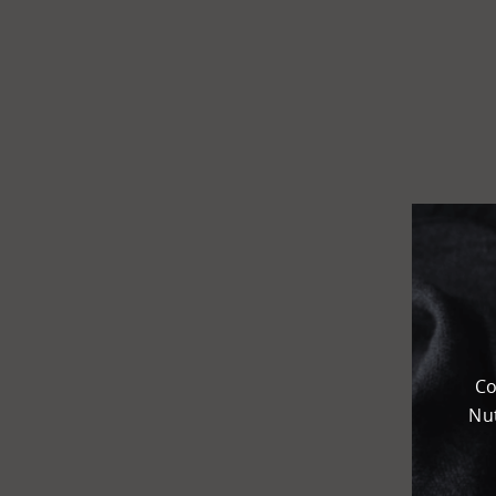
Flughafen
Kombi­
terminal
KEP
Chemie­park
Karteneinstellungen
+
Karte
-
Satellit
Co
Nut