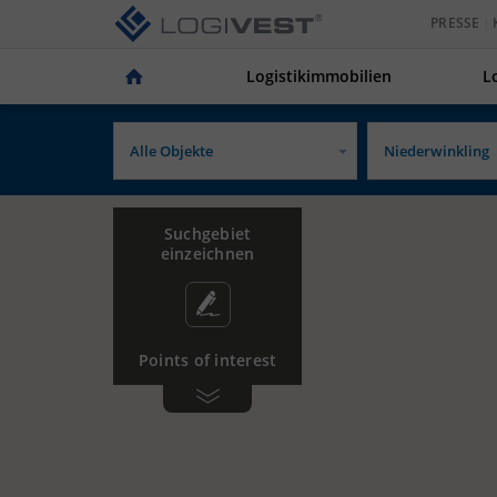
PRESSE
Logistikimmobilien
L
Suchgebiet
einzeichnen
Points of interest
Gewerbe­
Tankstelle
gebiet