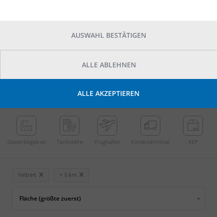
AUSWAHL BESTÄTIGEN
ALLE ABLEHNEN
POINTS OF INTEREST
ALLE AKZEPTIEREN
←
Streichen
→
Gewerbe­gebiet
Tankstelle
Flughafen
Kombi­terminal
KEP
Velbert
+ 0 km