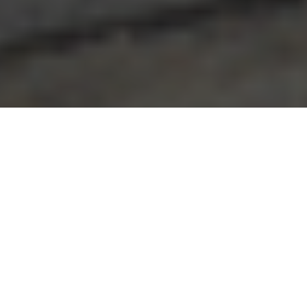
EXKLUSIV:
VERKEHRSGÜNGSTIG
GELEGEN UND SOFORTIGER
BEZUG MÖGLICH!
Knapp
18.900 m² Gewerbe- und Freiflächen mit rund
17.924 m² beheizter Hallenfläche
umfasst diese
Logistikimmobilie. Das Mietobjekt in Grefrath liegt