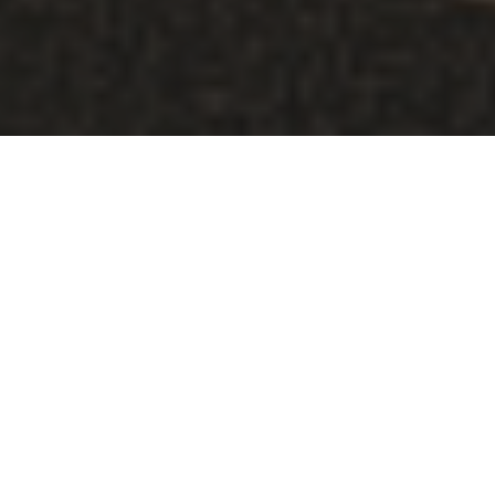
EXKLUSIV:
REALISIERUNG EINES
INDIVIDUELLEN
HALLENNEUBAUKONZEPTS
In attraktiver Lage der Metropolregion Hamburg
entsteht in
Lüneburg
ein hochwertiger Logistikneubau
mit rund 45.767 m² Gesamtfläche auf einem
ca. 70.502 m² großen Grundstück. Die Immobilie bietet
etwa
39.475 m² moderne Lagerflächen
und ist aktuell in