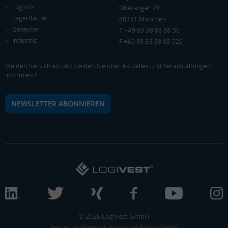
Kaufkraftindex
Logistik
Oberanger 24
(Landkreis / Kreisfreie Stadt)
78,12
Lagerfläche
80331 München
Gewerbe
T +49 89 38 88 88 50
KAUFKRAFT - EURO PRO KOPF
Industrie
F +49 89 38 88 88 529
Landkreis / Kreisfreie Stadt
22.651 €
Bundesland
Melden Sie sich an und bleiben Sie über Aktuelles und Veranstaltungen
22.233 €
Deutschland
informiert!
17.889 €
NEWSLETTER ABONNIEREN
0 €
20.000 €
40.000 €
WIRTSCHAFTSKRAFT
(STAND: 2018)
BRUTTOINLANDSPRODUKT
(LANDKREIS / KREISFREIE STADT)
Gesamt
BIP je Erwerbstätigen
BIP je Einwohner
3.627.286 Tsd. €
58.296 €
23.188 €
© 2026 Logivest GmbH
Design und Entwicklung von der Pumox GmbH