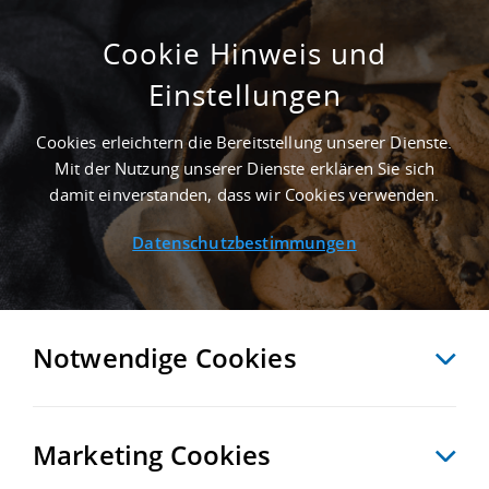
Cookie Hinweis und
Einstellungen
1.925 M² INDUSTRIEIMMOBILIE IN HERNE
AN DER AUTOBAHN A 42
Cookies erleichtern die Bereitstellung unserer Dienste.
Startseite
/
Immobiliensuche
/
Detailansicht
Mit der Nutzung unserer Dienste erklären Sie sich
damit einverstanden, dass wir Cookies verwenden.
Datenschutzbestimmungen
MERKEN
VERGLEICHEN
EXPORT PDF
ZURÜCK
Notwendige Cookies
Marketing Cookies