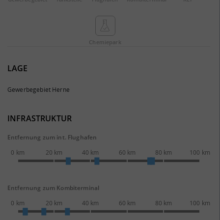
Chemie­park
LAGE
Gewerbegebiet Herne
INFRASTRUKTUR
Entfernung zum int. Flughafen
0 km
20 km
40 km
60 km
80 km
100 km
Entfernung zum Kombiterminal
0 km
20 km
40 km
60 km
80 km
100 km