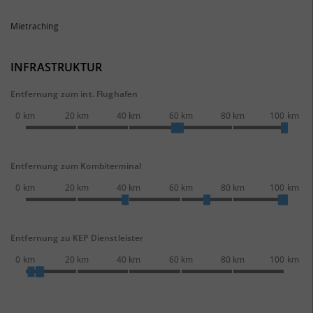
Mietraching
INFRASTRUKTUR
Entfernung zum int. Flughafen
0 km
20 km
40 km
60 km
80 km
100 km
Entfernung zum Kombiterminal
0 km
20 km
40 km
60 km
80 km
100 km
Entfernung zu KEP Dienstleister
0 km
20 km
40 km
60 km
80 km
100 km