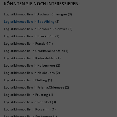
KÖNNTEN SIE NOCH INTERESSIEREN:
Logistikimmobilien in Aschau i.Chiemgau
(3)
Logistikimmobilien in Bad Aibling
(3)
Logistikimmobilien in Bernau a.Chiemsee
(2)
Logistikimmobilien in Bruckmühl
(2)
Logistikimmobilie in Frasdorf
(1)
Logistikimmobilie in Großkarolinenfeld
(1)
KAUFKRAFT
(STAND: 2018)
Logistikimmobilie in Kiefersfelden
(1)
Euro pro Kopf
Logistikimmobilien in Kolbermoor
(2)
(Landkreis / Kreisfreie Stadt)
25.784 €
Logistikimmobilien in Neubeuern
(2)
Kaufkraftindex
Logistikimmobilie in Pfaffing
(1)
(Landkreis / Kreisfreie Stadt)
112,6
Logistikimmobilien in Prien a.Chiemsee
(2)
Logistikimmobilie in Prutting
(1)
KAUFKRAFT - EURO PRO KOPF
Logistikimmobilien in Rohrdorf
(3)
Landkreis / Kreisfreie Stadt
22.651 €
Logistikimmobilie in Rott a.Inn
(1)
Bundesland
24.186 €
Logistikimmobilie in Söchtenau
(1)