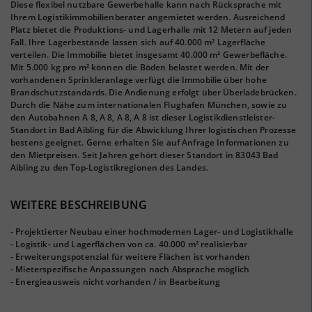
Diese flexibel nutzbare Gewerbehalle kann nach Rücksprache mit
Ihrem Logistikimmobilienberater angemietet werden. Ausreichend
Platz bietet die Produktions- und Lagerhalle mit 12 Metern auf jeden
Fall. Ihre Lagerbestände lassen sich auf 40.000 m² Lagerfläche
verteilen. Die Immobilie bietet insgesamt 40.000 m² Gewerbefläche.
Mit 5.000 kg pro m² können die Böden belastet werden. Mit der
vorhandenen Sprinkleranlage verfügt die Immobilie über hohe
Brandschutzstandards. Die Andienung erfolgt über Überladebrücken.
Durch die Nähe zum internationalen Flughafen München, sowie zu
den Autobahnen A 8, A 8, A 8, A 8 ist dieser Logistikdienstleister-
Standort in Bad Aibling für die Abwicklung Ihrer logistischen Prozesse
bestens geeignet. Gerne erhalten Sie auf Anfrage Informationen zu
den Mietpreisen. Seit Jahren gehört dieser Standort in 83043 Bad
Aibling zu den Top-Logistikregionen des Landes.
WEITERE BESCHREIBUNG
- Projektierter Neubau einer hochmodernen Lager- und Logistikhalle
- Logistik- und Lagerflächen von ca. 40.000 m² realisierbar
- Erweiterungspotenzial für weitere Flächen ist vorhanden
- Mieterspezifische Anpassungen nach Absprache möglich
- Energieausweis nicht vorhanden / in Bearbeitung