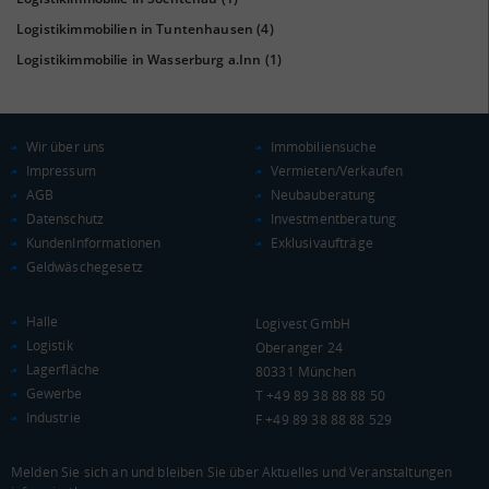
Deutschland
Logistikimmobilien in Tuntenhausen
(4)
25.784 €
Logistikimmobilie in Wasserburg a.Inn
(1)
0 €
20.000 €
40.000 €
WIRTSCHAFTSKRAFT
(STAND: 2018)
Wir über uns
Immobiliensuche
Impressum
Vermieten/Verkaufen
BRUTTOINLANDSPRODUKT
AGB
Neubauberatung
(LANDKREIS / KREISFREIE STADT)
Datenschutz
Investmentberatung
KundenInformationen
Exklusivaufträge
Gesamt
BIP je Erwerbstätigen
BIP je Einwohner
Geldwäschegesetz
8.593.803 Tsd. €
69.639 €
33.026 €
Halle
Logivest GmbH
BRUTTOWERTSCHÖPFUNG
Logistik
Oberanger 24
Lagerfläche
(LANDKREIS / KREISFREIE STADT)
80331 München
Gewerbe
T +49 89 38 88 88 50
Industrie
F +49 89 38 88 88 529
Gesamt
Produzierendes Gewerbe
Handel und Verke
7.740.531 Tsd. €
1.957.692 Tsd. €
1.495.279 Tsd. €
Melden Sie sich an und bleiben Sie über Aktuelles und Veranstaltungen