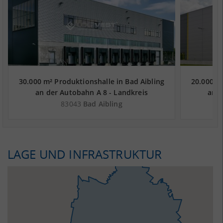
30.000 m² Produktionshalle in Bad Aibling
20.000 m
an der Autobahn A 8 - Landkreis
an d
Rosenheim
83043
Bad Aibling
LAGE UND INFRASTRUKTUR