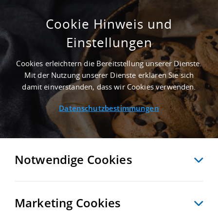
Cookie Hinweis und
Einstellungen
40.000 M² INDUSTRIEIMMOBILIE IN BAD
AIBLING AN DER AUTOBAHN A 8 -
Cookies erleichtern die Bereitstellung unserer Dienste.
LANDKREIS ROSENHEIM
Mit der Nutzung unserer Dienste erklären Sie sich
Startseite
/
Immobiliensuche
/
Detailansicht
damit einverstanden, dass wir Cookies verwenden.
Datenschutzbestimmungen
MERKEN
VERGLEICHEN
EXPORT PDF
ZURÜCK
Notwendige Cookies
Marketing Cookies