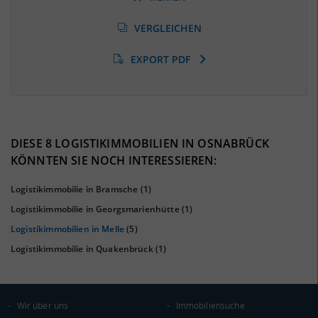
Arbeitslosenquote
(Landkreis / Kreisfreie Stadt)
VERGLEICHEN
4,54 %
(Stand: 01/2020)
EXPORT PDF
BESCHÄFTIGTEN- UND ARBEITSLOSENQUOTE
4.54%
42%
DIESE 8 LOGISTIKIMMOBILIEN IN OSNABRÜCK
KÖNNTEN SIE NOCH INTERESSIEREN:
Logistikimmobilie in Bramsche
(1)
Logistikimmobilie in Georgsmarienhütte
(1)
Logistikimmobilien in Melle
(5)
Logistikimmobilie in Quakenbrück
(1)
KAUFKRAFT
(STAND: 2018)
Wir über uns
Immobiliensuche