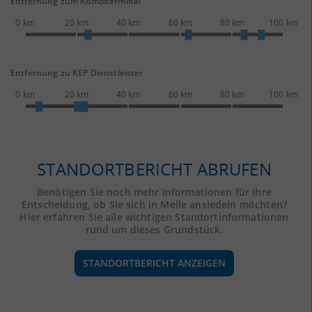
Entfernung zum Kombiterminal
0 km
20 km
40 km
60 km
80 km
100 km
Entfernung zu KEP Dienstleister
0 km
20 km
40 km
60 km
80 km
100 km
STANDORTBERICHT ABRUFEN
Benötigen Sie noch mehr Informationen für Ihre
Entscheidung, ob Sie sich in Melle ansiedeln möchten?
Hier erfahren Sie alle wichtigen Standortinformationen
rund um dieses Grundstück.
STANDORTBERICHT ANZEIGEN