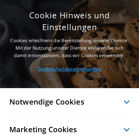
Cookie Hinweis und
Einstellungen
3.000 M² LOGISTIKHALLE IN MELLE AN DER
AUTOBAHN A 30 - LANDKREIS OSNABRÜCK
Cookies erleichtern die Bereitstellung unserer Dienste.
Startseite
/
Immobiliensuche
/
Detailansicht
Mit der Nutzung unserer Dienste erklären Sie sich
damit einverstanden, dass wir Cookies verwenden.
Datenschutzbestimmungen
MERKEN
VERGLEICHEN
EXPORT PDF
ZURÜCK
Notwendige Cookies
Marketing Cookies