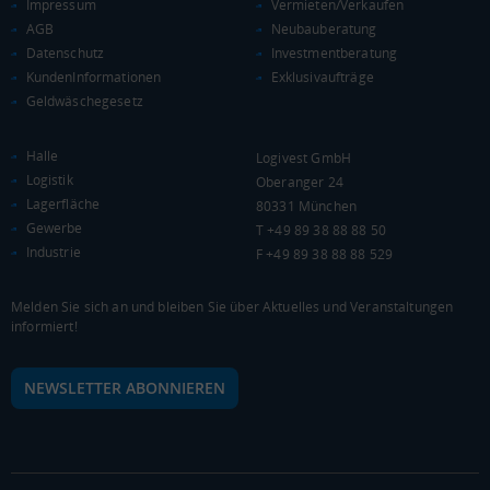
Impressum
Vermieten/Verkaufen
Euro pro Kopf
AGB
Neubauberatung
(Landkreis / Kreisfreie Stadt)
23.030 €
Datenschutz
Investmentberatung
Kaufkraftindex
KundenInformationen
Exklusivaufträge
(Landkreis / Kreisfreie Stadt)
100,57
Geldwäschegesetz
KAUFKRAFT - EURO PRO KOPF
Halle
Logivest GmbH
Logistik
Oberanger 24
Landkreis / Kreisfreie Stadt
22.651 €
Lagerfläche
80331 München
Bundesland
Gewerbe
21.813 €
T +49 89 38 88 88 50
Deutschland
Industrie
F +49 89 38 88 88 529
23.030 €
0 €
20.000 €
40.000 €
Melden Sie sich an und bleiben Sie über Aktuelles und Veranstaltungen
informiert!
WIRTSCHAFTSKRAFT
(STAND: 2018)
NEWSLETTER ABONNIEREN
BRUTTOINLANDSPRODUKT
(LANDKREIS / KREISFREIE STADT)
Gesamt
BIP je Erwerbstätigen
BIP je Einwohner