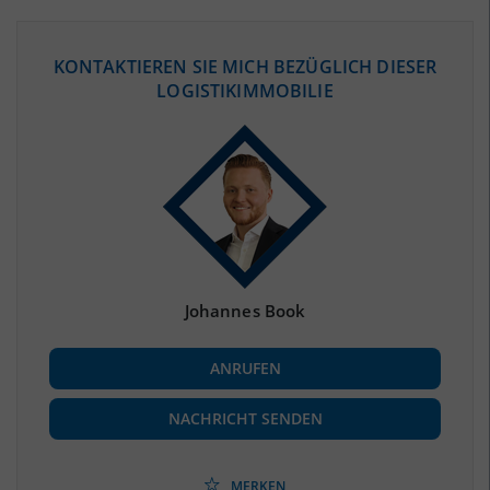
ÖKONOMISCHE DATEN & FAKTEN
KONTAKTIEREN SIE MICH BEZÜGLICH DIESER
LOGISTIKIMMOBILIE
BEVÖLKERUNG
(STAND: 12/2019)
Bevölkerung Gesamt
(Landkreis / Kreisfreie Stadt)
358.080
Bevölkerungsdichte
2
(Landkreis / Kreisfreie Stadt)
169 Einwohner/km
Fläche
2
(Landkreis / Kreisfreie Stadt)
2.121,81 km
Johannes Book
BESCHÄFTIGUNG
ANRUFEN
Beschäftigte
(Landkreis / Kreisfreie Stadt)
153.365
(Stand: 06/2020)
NACHRICHT SENDEN
Beschäftigtenquote
(Landkreis / Kreisfreie Stadt)
42,83 %
(Stand: 06/2020)
MERKEN