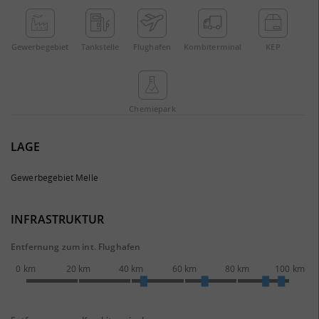
Gewerbe­gebiet
Tankstelle
Flughafen
Kombi­terminal
KEP
Chemie­park
LAGE
Gewerbegebiet Melle
INFRASTRUKTUR
Entfernung zum int. Flughafen
0 km
20 km
40 km
60 km
80 km
100 km