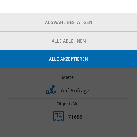
AUSWAHL BESTÄTIGEN
ALLE ABLEHNEN
Prod.-/Lagerfläche
ALLE AKZEPTIEREN
2
415 m
Miete
Auf Anfrage
Objekt-Nr.
71686