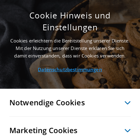
Cookie Hinweis und
Einstellungen
415 M² INDUSTRIEIMMOBILIE IN ESSEN AN
DER AUTOBAHN A 52
Cookies erleichtern die Bereitstellung unserer Dienste.
Startseite
/
Immobiliensuche
/
Detailansicht
Mit der Nutzung unserer Dienste erklären Sie sich
damit einverstanden, dass wir Cookies verwenden.
Datenschutzbestimmungen
MERKEN
VERGLEICHEN
EXPORT PDF
ZURÜCK
Notwendige Cookies
Marketing Cookies