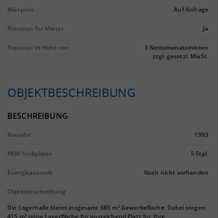
Mietpreis
Auf Anfrage
Provision für Mieter
Ja
Provision in Höhe von
3 Nettomonatsmieten
zzgl. gesetzl. MwSt.
OBJEKTBESCHREIBUNG
BESCHREIBUNG
Baujahr
1993
PKW-Stellplätze
5 Stpl.
Energieausweis
Noch nicht vorhanden
Objektbeschreibung
Die Lagerhalle bietet insgesamt 685 m² Gewerbefläche. Dabei sorgen
415 m² reine Lagerfläche für ausreichend Platz für Ihre