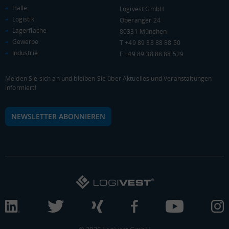
Halle
Logivest GmbH
Kaufkraftindex
Logistik
Oberanger 24
(Landkreis / Kreisfreie Stadt)
90,07
Lagerfläche
80331 München
Gewerbe
T +49 89 38 88 88 50
KAUFKRAFT - EURO PRO KOPF
Industrie
F +49 89 38 88 88 529
Landkreis / Kreisfreie Stadt
22.651 €
Bundesland
Melden Sie sich an und bleiben Sie über Aktuelles und Veranstaltungen
22.233 €
Deutschland
informiert!
20.626 €
NEWSLETTER ABONNIEREN
0 €
20.000 €
40.000 €
WIRTSCHAFTSKRAFT
(STAND: 2018)
BRUTTOINLANDSPRODUKT
(LANDKREIS / KREISFREIE STADT)
Gesamt
BIP je Erwerbstätigen
BIP je Einwohner
25.292.831 Tsd. €
75.088 €
43.365 €