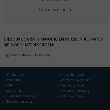
EXPORT PDF
BESCHÄFTIGTEN- UND ARBEITSLOSENQUOTE
13.89%
35%
DIESE 39 LOGISTIKIMMOBILIEN IN ESSEN KÖNNTEN
SIE NOCH INTERESSIEREN:
Logistikimmobilien in Essen
(39)
Wir über uns
Immobiliensuche
Impressum
Vermieten/Verkaufen
AGB
Neubauberatung
Datenschutz
Investmentberatung
KAUFKRAFT
(STAND: 2018)
KundenInformationen
Exklusivaufträge
Geldwäschegesetz
Euro pro Kopf
(Landkreis / Kreisfreie Stadt)
20.626 €