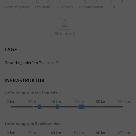
Gewerbe­gebiet
Tankstelle
Flughafen
Kombi­terminal
KEP
Chemie­park
LAGE
Gewerbegebiet "Im Teelbruch"
INFRASTRUKTUR
Entfernung zum int. Flughafen
0 km
20 km
40 km
60 km
80 km
100 km
Entfernung zum Kombiterminal
0 km
20 km
40 km
60 km
80 km
100 km