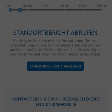
0 km
20 km
40 km
60 km
80 km
100 km
STANDORTBERICHT ABRUFEN
Benötigen Sie noch mehr Informationen für Ihre
Entscheidung, ob Sie sich in Neuenstadt am Kocher
ansiedeln möchten? Hier erfahren Sie alle wichtigen
Standortinformationen rund um dieses Grundstück.
STANDORTBERICHT ANZEIGEN
ÖKONOMISCHE DATEN & FAKTEN
KONTAKTIEREN SIE MICH BEZÜGLICH DIESER
LOGISTIKIMMOBILIE
BEVÖLKERUNG
(STAND: 12/2019)