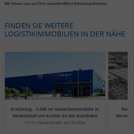
Wir freuen uns auf Ihre unverbindliche Kontaktaufnahme.
FINDEN SIE WEITERE
LOGISTIKIMMOBILIEN IN DER NÄHE
Erstbezug - 3.500 m² Gewerbeimmobilie in
Neuwe
Neuenstadt am Kocher an der Autobahn
Neuenst
A 81 - Landkreis Heilbronn
A
74196
Neuenstadt am Kocher
74