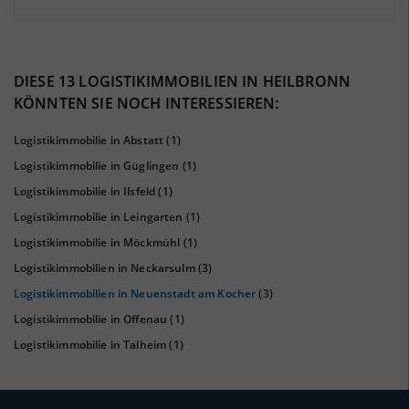
4.71%
DIESE 13 LOGISTIKIMMOBILIEN IN HEILBRONN
44%
KÖNNTEN SIE NOCH INTERESSIEREN:
Logistikimmobilie in Abstatt
(1)
Logistikimmobilie in Güglingen
(1)
Logistikimmobilie in Ilsfeld
(1)
Logistikimmobilie in Leingarten
(1)
Logistikimmobilie in Möckmühl
(1)
Logistikimmobilien in Neckarsulm
(3)
KAUFKRAFT
(STAND: 2018)
Logistikimmobilien in Neuenstadt am Kocher
(3)
Euro pro Kopf
Logistikimmobilie in Offenau
(1)
(Landkreis / Kreisfreie Stadt)
24.968 €
Logistikimmobilie in Talheim
(1)
Kaufkraftindex
(Landkreis / Kreisfreie Stadt)
109,04