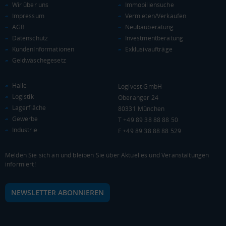
Wir über uns
Immobiliensuche
KAUFKRAFT - EURO PRO KOPF
Impressum
Vermieten/Verkaufen
AGB
Neubauberatung
Landkreis / Kreisfreie Stadt
22.651 €
Datenschutz
Investmentberatung
Bundesland
24.995 €
KundenInformationen
Exklusivaufträge
Deutschland
Geldwäschegesetz
24.968 €
0 €
20.000 €
40.000 €
Halle
Logivest GmbH
Logistik
Oberanger 24
Lagerfläche
WIRTSCHAFTSKRAFT
80331 München
(STAND: 2018)
Gewerbe
T +49 89 38 88 88 50
Industrie
BRUTTOINLANDSPRODUKT
F +49 89 38 88 88 529
(LANDKREIS / KREISFREIE STADT)
Melden Sie sich an und bleiben Sie über Aktuelles und Veranstaltungen
informiert!
Gesamt
BIP je Erwerbstätigen
BIP je Einwohner
19.018.518 Tsd. €
105.236 €
55.623 €
NEWSLETTER ABONNIEREN
BRUTTOWERTSCHÖPFUNG
(LANDKREIS / KREISFREIE STADT)