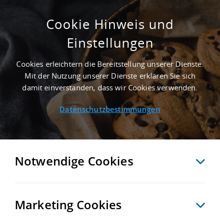
Cookie Hinweis und
Einstellungen
GEPFLEGT - 5.000 M² GEWERBEHALLE IN
NEUENSTADT AM KOCHER AN DER
Cookies erleichtern die Bereitstellung unserer Dienste.
AUTOBAHN A 81 - LANDKREIS HEILBRONN
Mit der Nutzung unserer Dienste erklären Sie sich
Startseite
/
Immobiliensuche
/
Detailansicht
damit einverstanden, dass wir Cookies verwenden.
Datenschutzbestimmungen
MERKEN
VERGLEICHEN
EXPORT PDF
ZURÜCK
Notwendige Cookies
Marketing Cookies