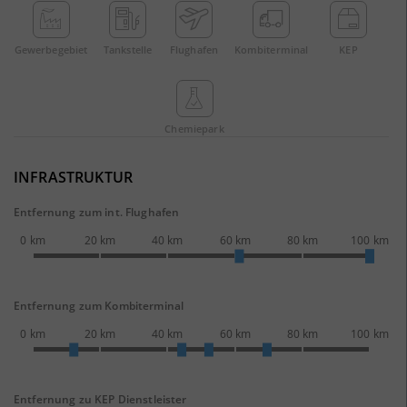
Gewerbe­gebiet
Tankstelle
Flughafen
Kombi­terminal
KEP
Chemie­park
INFRASTRUKTUR
Entfernung zum int. Flughafen
0 km
20 km
40 km
60 km
80 km
100 km
Entfernung zum Kombiterminal
0 km
20 km
40 km
60 km
80 km
100 km
Entfernung zu KEP Dienstleister