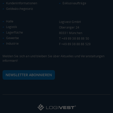
KAUFKRAFT
(STAND: 2018)
KundenInformationen
Exklusivaufträge
Geldwäschegesetz
Euro pro Kopf
(Landkreis / Kreisfreie Stadt)
21.480 €
Halle
Logivest GmbH
Kaufkraftindex
Logistik
Oberanger 24
(Landkreis / Kreisfreie Stadt)
93,8
Lagerfläche
80331 München
Gewerbe
T +49 89 38 88 88 50
KAUFKRAFT - EURO PRO KOPF
Industrie
F +49 89 38 88 88 529
Landkreis / Kreisfreie Stadt
22.651 €
Bundesland
Melden Sie sich an und bleiben Sie über Aktuelles und Veranstaltungen
22.233 €
Deutschland
informiert!
21.480 €
NEWSLETTER ABONNIEREN
0 €
20.000 €
40.000 €
WIRTSCHAFTSKRAFT
(STAND: 2018)
BRUTTOINLANDSPRODUKT
(LANDKREIS / KREISFREIE STADT)