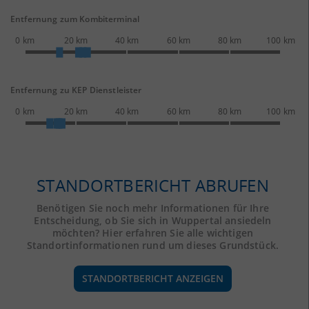
Entfernung zum Kombiterminal
0 km
20 km
40 km
60 km
80 km
100 km
Entfernung zu KEP Dienstleister
0 km
20 km
40 km
60 km
80 km
100 km
STANDORTBERICHT ABRUFEN
Benötigen Sie noch mehr Informationen für Ihre
Entscheidung, ob Sie sich in Wuppertal ansiedeln
möchten? Hier erfahren Sie alle wichtigen
Standortinformationen rund um dieses Grundstück.
STANDORTBERICHT ANZEIGEN