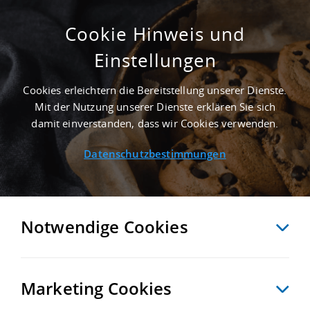
Cookie Hinweis und
Einstellungen
NEUWERTIG - 11.250 M² LOGISTIKHALLE IN
WUPPERTAL AN DER AUTOBAHN A 46
Cookies erleichtern die Bereitstellung unserer Dienste.
Startseite
/
Immobiliensuche
/
Detailansicht
Mit der Nutzung unserer Dienste erklären Sie sich
damit einverstanden, dass wir Cookies verwenden.
Datenschutzbestimmungen
MERKEN
VERGLEICHEN
EXPORT PDF
ZURÜCK
Notwendige Cookies
Marketing Cookies