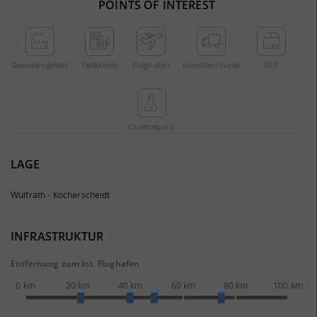
POINTS OF INTEREST
Gewerbe­gebiet
Tankstelle
Flughafen
Kombi­terminal
KEP
Chemie­park
LAGE
Wülfrath - Kocherscheidt
INFRASTRUKTUR
Entfernung zum int. Flughafen
0 km
20 km
40 km
60 km
80 km
100 km