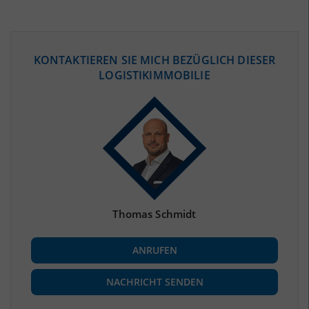
ÖKONOMISCHE DATEN & FAKTEN
KONTAKTIEREN SIE MICH BEZÜGLICH DIESER
LOGISTIKIMMOBILIE
BEVÖLKERUNG
(STAND: 12/2019)
Bevölkerung Gesamt
(Landkreis / Kreisfreie Stadt)
355.100
Bevölkerungsdichte
2
(Landkreis / Kreisfreie Stadt)
2.109 Einwohner/km
Fläche
2
(Landkreis / Kreisfreie Stadt)
168,39 km
Thomas Schmidt
BESCHÄFTIGUNG
ANRUFEN
Beschäftigte
(Landkreis / Kreisfreie Stadt)
127.373
(Stand: 06/2020)
NACHRICHT SENDEN
Beschäftigtenquote