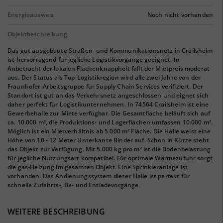
Energieausweis
Noch nicht vorhanden
Objektbeschreibung
Das gut ausgebaute Straßen- und Kommunikationsnetz in Crailsheim
ist hervorragend für jegliche Logistikvorgänge geeignet. In
Anbetracht der lokalen Flächenknappheit fällt der Mietpreis moderat
aus. Der Status als Top-Logistikregion wird alle zwei Jahre von der
Fraunhofer-Arbeitsgruppe für Supply Chain Services verifiziert. Der
Standort ist gut an das Verkehrsnetz angeschlossen und eignet sich
daher perfekt für Logistikunternehmen. In 74564 Crailsheim ist eine
Gewerbehalle zur Miete verfügbar. Die Gesamtfläche beläuft sich auf
ca. 10.000 m², die Produktions- und Lagerflächen umfassen 10.000 m².
Möglich ist ein Mietverhältnis ab 5.000 m² Fläche. Die Halle weist eine
Höhe von 10 - 12 Meter Unterkante Binder auf. Schon in Kürze steht
das Objekt zur Verfügung. Mit 5.000 kg pro m² ist die Bodenbelastung
für jegliche Nutzungsart kompatibel. Für optimale Wärmezufuhr sorgt
die gas-Heizung im gesamten Objekt. Eine Sprinkleranlage ist
vorhanden. Das Andienungssystem dieser Halle ist perfekt für
schnelle Zufahrts-, Be- und Entladevorgänge.
WEITERE BESCHREIBUNG