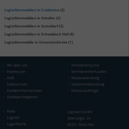
Logistikimmobilien in Crailsheim
(2)
Logistikimmobilien in Ilshofen
(2)
Logistikimmobilien in Satteldorf
(2)
Logistikimmobilien in Schwäbisch Hall
(6)
Logistikimmobilie in Untermünkheim
(1)
KAUFKRAFT
(STAND: 2018)
Wir über uns
Immobiliensuche
Euro pro Kopf
(Landkreis / Kreisfreie Stadt)
23.637 €
Impressum
Vermieten/Verkaufen
AGB
Neubauberatung
Kaufkraftindex
Datenschutz
Investmentberatung
(Landkreis / Kreisfreie Stadt)
103,22
KundenInformationen
Exklusivaufträge
Geldwäschegesetz
KAUFKRAFT - EURO PRO KOPF
Halle
Logivest GmbH
Landkreis / Kreisfreie Stadt
22.651 €
Logistik
Oberanger 24
Bundesland
24.995 €
Deutschland
Lagerfläche
80331 München