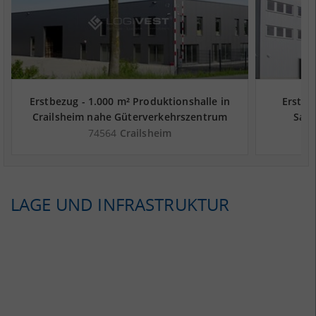
Erstbezug - 1.000 m² Produktionshalle in
Erstbez
Crailsheim nahe Güterverkehrszentrum
Satt
DUSS-Terminal Heilbronn - Landkreis
L
74564
Crailsheim
Schwäbisch Hall
LAGE UND INFRASTRUKTUR