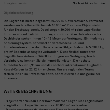
Energieausweis
Noch nicht vorhanden
Objektbeschreibung
Die Lagerhalle bietet insgesamt 80.000 m² Gewerbefläche. Vermietet
werden auch teilbare Flächen ab 10.000 m². Das neue Objekt steht
für den Erstbezug bereit. Dabei sorgen 80.000 m² reine Lagerfläche
für ausreichend Platz für Ihre Lagerbestände. Vom Hallenboden bis
Dachbinder stehen Ihnen 10 - 12 Meter zur Verfügung. Ein modernes
Andienungssystem ist flexibel an verschiedene Be- und
Entladeweisen anpassbar. Ein strapazierfähiger Boden mit 5.098,5 kg
pro m² Bodenbelastung ist vorhanden. Diese flexibel nutzbaren
Lagerflächen stehen in 34260 Kaufungen zur Verfügung. Nach
Vereinbarung können Sie die Immobilie mieten. Die nächste
Autobahn A 7 ist 3,91 km und der nächste internationale Flughafen
Kassel-Calden ist 22,12 km entfernt. Unsere regionalen Teams
stehen Ihnen im Prozess zur Seite. Kontaktieren Sie uns gerne bei
Interesse.
WEITERE BESCHREIBUNG
- Projektierter Neubau einer hochmodernen Lager- und Logistikhalle
- Logistik- und Lagerflächen von ca. 80.000 m² realisierbar
- Erweiterungspotenzial für weitere Flächen ist vorhanden