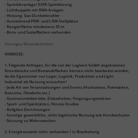
- Sprinkleranlage/ ESFR-Sprinklerung
- Lichtkuppeln mit RWA-Anlagen
- Heizung: Gas-Dunkelstrahler
- Ausreichend PKW- und LKW-Stellplätze
- Rangierfläche mindestens 35 m
- Büro- und Sozialflächen vorhanden
Sonstiges/Besonderheiten
HINWEISE:
1. Folgende Anfragen, für die von der Logivest GmbH angebotenen
Grundstücke und Bestandsflächen können nicht bearbeitet werden,
da die Eigentümer nur Lager, Logistik, Produktion und Light
Industrial als Nutzung wünschen!
- Jede Art von Veranstaltungen und Events (Hochzeiten, Flohmärkte,
Konzerte, Filmdrehs etc.)
- Gastronomiebetriebe, Diskotheken, Vergnügungsstätten
- Sport- und Spielstätten, Fitness-Studios
- Religiöse Einrichtungen
- Sonstige gewerbliche, nicht-logistische Nutzung wie Hundeschulen
- Nutzung zu Wohnzwecken
2. Energieausweis nicht vorhanden / in Bearbeitung