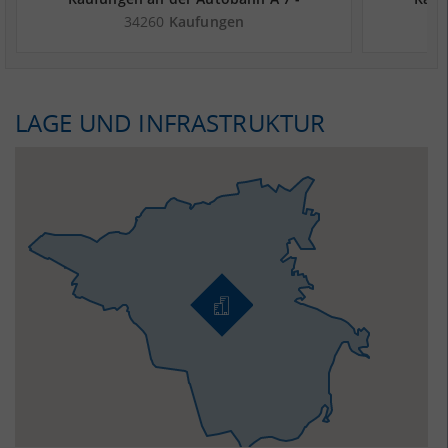
Landkreis Kassel
34260
Kaufungen
LAGE UND INFRASTRUKTUR