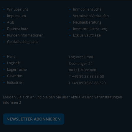
KAUFKRAFT
(STAND: 2018)
Wir über uns
Immobiliensuche
Impressum
Vermieten/Verkaufen
Euro pro Kopf
AGB
Neubauberatung
(Landkreis / Kreisfreie Stadt)
23.090 €
Datenschutz
Investmentberatung
Kaufkraftindex
KundenInformationen
Exklusivaufträge
(Landkreis / Kreisfreie Stadt)
100,83
Geldwäschegesetz
KAUFKRAFT - EURO PRO KOPF
Halle
Logivest GmbH
Logistik
Oberanger 24
Landkreis / Kreisfreie Stadt
22.651 €
Lagerfläche
80331 München
Bundesland
Gewerbe
23.623 €
T +49 89 38 88 88 50
Deutschland
Industrie
F +49 89 38 88 88 529
23.090 €
0 €
20.000 €
40.000 €
Melden Sie sich an und bleiben Sie über Aktuelles und Veranstaltungen
informiert!
WIRTSCHAFTSKRAFT
(STAND: 2018)
NEWSLETTER ABONNIEREN
BRUTTOINLANDSPRODUKT
(LANDKREIS / KREISFREIE STADT)