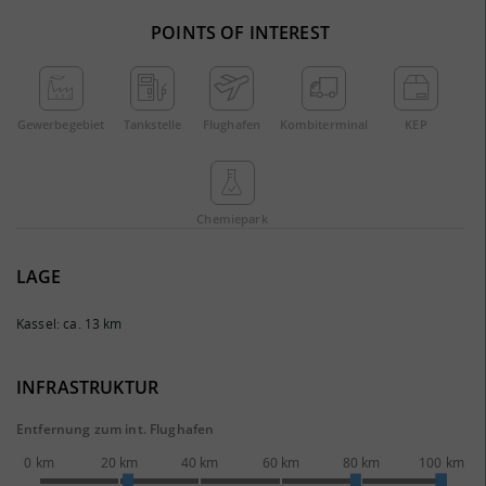
POINTS OF INTEREST
Gewerbe­gebiet
Tankstelle
Flughafen
Kombi­terminal
KEP
Chemie­park
LAGE
Kassel: ca. 13 km
INFRASTRUKTUR
Entfernung zum int. Flughafen
0 km
20 km
40 km
60 km
80 km
100 km