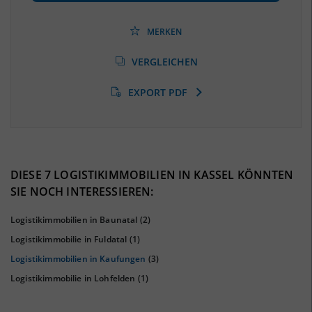
Beschäftigtenquote
(Landkreis / Kreisfreie Stadt)
38,88 %
(Stand: 06/2020)
MERKEN
Arbeitslosenquote
(Landkreis / Kreisfreie Stadt)
VERGLEICHEN
5,68 %
(Stand: 01/2020)
EXPORT PDF
BESCHÄFTIGTEN- UND ARBEITSLOSENQUOTE
5.68%
38%
DIESE 7 LOGISTIKIMMOBILIEN IN KASSEL KÖNNTEN
SIE NOCH INTERESSIEREN:
Logistikimmobilien in Baunatal
(2)
Logistikimmobilie in Fuldatal
(1)
Logistikimmobilien in Kaufungen
(3)
Logistikimmobilie in Lohfelden
(1)