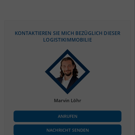
ÖKONOMISCHE DATEN & FAKTEN
KONTAKTIEREN SIE MICH BEZÜGLICH DIESER
LOGISTIKIMMOBILIE
BEVÖLKERUNG
(STAND: 12/2019)
Bevölkerung Gesamt
(Landkreis / Kreisfreie Stadt)
236.764
Bevölkerungsdichte
2
(Landkreis / Kreisfreie Stadt)
183 Einwohner/km
Fläche
2
(Landkreis / Kreisfreie Stadt)
1.293,31 km
Marvin Löhr
BESCHÄFTIGUNG
ANRUFEN
Beschäftigte
(Landkreis / Kreisfreie Stadt)
92.050
(Stand: 06/2020)
NACHRICHT SENDEN