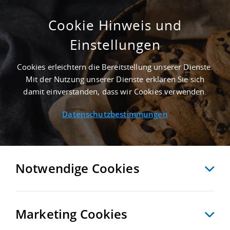
Cookie Hinweis und
Einstellungen
ERSTBEZUG - 80.000 M² GEWERBEHALLE IN
KAUFUNGEN AN DER AUTOBAHN A 7 -
Cookies erleichtern die Bereitstellung unserer Dienste.
LANDKREIS KASSEL
Mit der Nutzung unserer Dienste erklären Sie sich
Startseite
/
Immobiliensuche
/
Detailansicht
damit einverstanden, dass wir Cookies verwenden.
Datenschutzbestimmungen
MERKEN
VERGLEICHEN
EXPORT PDF
ZURÜCK
Notwendige Cookies
Marketing Cookies