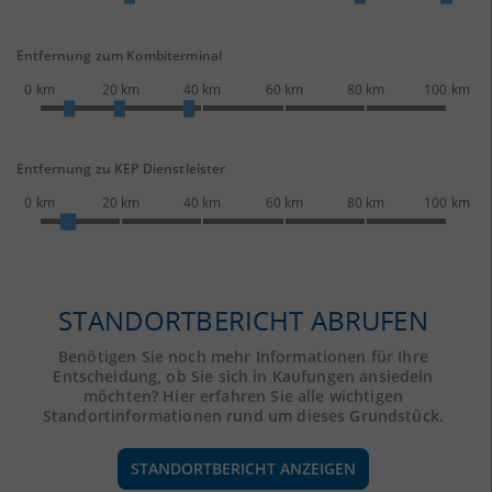
Entfernung zum Kombiterminal
0 km
20 km
40 km
60 km
80 km
100 km
Entfernung zu KEP Dienstleister
0 km
20 km
40 km
60 km
80 km
100 km
STANDORTBERICHT ABRUFEN
Benötigen Sie noch mehr Informationen für Ihre
Entscheidung, ob Sie sich in Kaufungen ansiedeln
möchten? Hier erfahren Sie alle wichtigen
Standortinformationen rund um dieses Grundstück.
STANDORTBERICHT ANZEIGEN