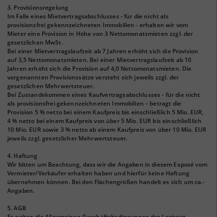
3. Provisionsregelung
Im Falle eines Mietvertragsabschlusses - für die nicht als
provisionsfrei gekennzeichneten Immobilien - erhalten wir vom
Mieter eine Provision in Höhe von 3 Nettomonatsmieten zzgl. der
gesetzlichen MwSt.
Bei einer Mietvertragslaufzeit ab 7 Jahren erhöht sich die Provision
auf 3,5 Nettomonatsmieten. Bei einer Mietvertragslaufzeit ab 10
Jahren erhöht sich die Provision auf 4,0 Nettomonatsmieten. Die
vorgenannten Provisionssätze versteht sich jeweils zzgl. der
gesetzlichen Mehrwertsteuer.
Bei Zustandekommen eines Kaufvertragsabschlusses - für die nicht
als provisionsfrei gekennzeichneten Immobilien – betragt die
Provision 5 % netto bei einem Kaufpreis bis einschließlich 5 Mio. EUR,
4 % netto bei einem Kaufpreis von über 5 Mio. EUR bis einschließlich
10 Mio. EUR sowie 3 % netto ab einem Kaufpreis von über 10 Mio. EUR
jeweils zzgl. gesetzlicher Mehrwertsteuer.
4. Haftung
Wir bitten um Beachtung, dass wir die Angaben in diesem Exposé vom
Vermieter/Verkäufer erhalten haben und hierfür keine Haftung
übernehmen können. Bei den Flächengrößen handelt es sich um ca.-
Angaben.
5. AGB
Es gelten die Allgemeinen Geschäftsbedingungen der Logivest