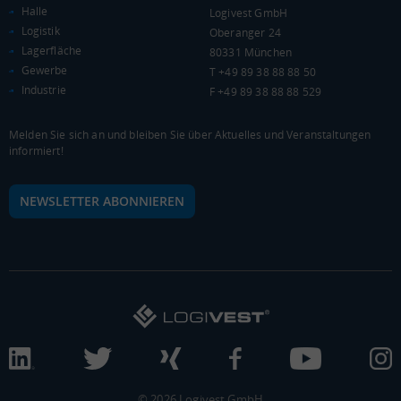
Halle
Logivest GmbH
Kaufkraftindex
Logistik
Oberanger 24
(Landkreis / Kreisfreie Stadt)
101,69
Lagerfläche
80331 München
Gewerbe
T +49 89 38 88 88 50
KAUFKRAFT - EURO PRO KOPF
Industrie
F +49 89 38 88 88 529
Landkreis / Kreisfreie Stadt
22.651 €
Bundesland
Melden Sie sich an und bleiben Sie über Aktuelles und Veranstaltungen
22.233 €
Deutschland
informiert!
23.285 €
NEWSLETTER ABONNIEREN
0 €
20.000 €
40.000 €
WIRTSCHAFTSKRAFT
(STAND: 2018)
BRUTTOINLANDSPRODUKT
(LANDKREIS / KREISFREIE STADT)
Gesamt
BIP je Erwerbstätigen
BIP je Einwohner
5.033.752 Tsd. €
68.028 €
31.642 €
© 2026 Logivest GmbH