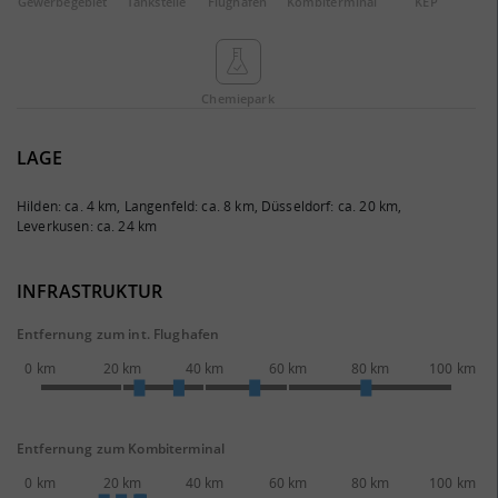
Gewerbe­gebiet
Tankstelle
Flughafen
Kombi­terminal
KEP
Chemie­park
LAGE
Hilden: ca. 4 km, Langenfeld: ca. 8 km, Düsseldorf: ca. 20 km,
Leverkusen: ca. 24 km
INFRASTRUKTUR
Entfernung zum int. Flughafen
0 km
20 km
40 km
60 km
80 km
100 km
Entfernung zum Kombiterminal
0 km
20 km
40 km
60 km
80 km
100 km