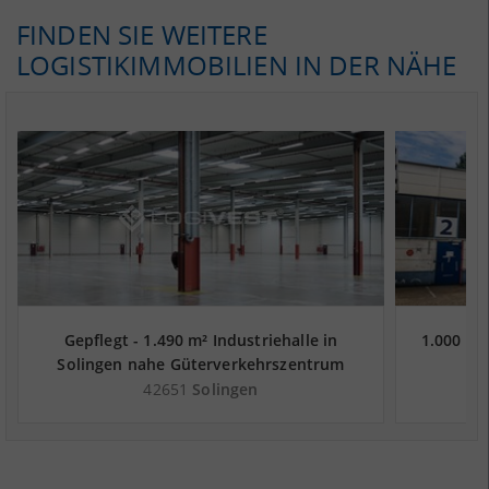
FINDEN SIE WEITERE
LOGISTIKIMMOBILIEN IN DER NÄHE
Gepflegt - 1.490 m² Industriehalle in
1.000 m²
Solingen nahe Güterverkehrszentrum
DUSS-Terminal Wuppertal-Langerfeld
42651
Solingen