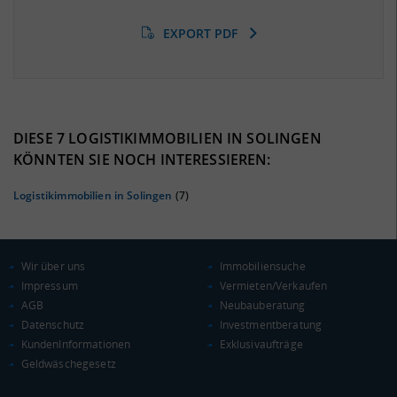
EXPORT PDF
BESCHÄFTIGTEN- UND ARBEITSLOSENQUOTE
10.26%
38%
DIESE 7 LOGISTIKIMMOBILIEN IN SOLINGEN
KÖNNTEN SIE NOCH INTERESSIEREN:
Logistikimmobilien in Solingen
(7)
Wir über uns
Immobiliensuche
Impressum
Vermieten/Verkaufen
AGB
Neubauberatung
Datenschutz
Investmentberatung
KAUFKRAFT
(STAND: 2018)
KundenInformationen
Exklusivaufträge
Geldwäschegesetz
Euro pro Kopf
(Landkreis / Kreisfreie Stadt)
23.285 €