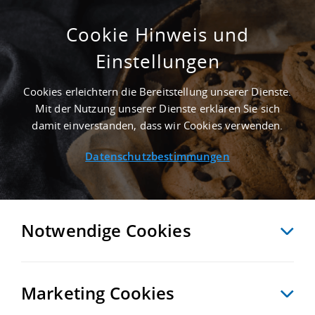
Cookie Hinweis und
Einstellungen
1.985 M² LOGISTIKHALLE IN SOLINGEN AN
DER AUTOBAHN A 46
Cookies erleichtern die Bereitstellung unserer Dienste.
Startseite
/
Immobiliensuche
/
Detailansicht
Mit der Nutzung unserer Dienste erklären Sie sich
damit einverstanden, dass wir Cookies verwenden.
Datenschutzbestimmungen
MERKEN
VERGLEICHEN
EXPORT PDF
ZURÜCK
Notwendige Cookies
Marketing Cookies