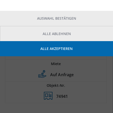
AUSWAHL BESTÄTIGEN
ALLE ABLEHNEN
Prod.-/Lagerfläche
ALLE AKZEPTIEREN
2
1.985 m
Miete
Auf Anfrage
Objekt-Nr.
74941