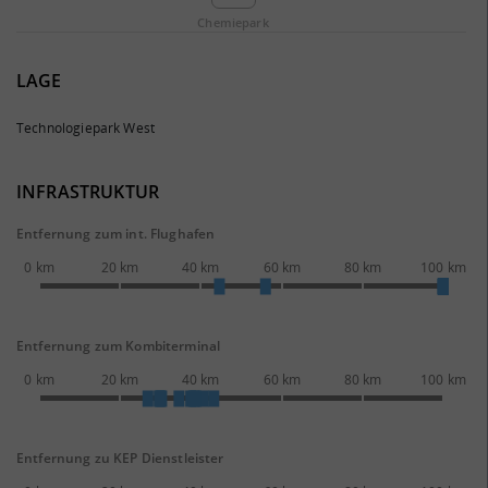
Chemie­park
LAGE
Technologiepark West
INFRASTRUKTUR
Entfernung zum int. Flughafen
0 km
20 km
40 km
60 km
80 km
100 km
Entfernung zum Kombiterminal
0 km
20 km
40 km
60 km
80 km
100 km
Entfernung zu KEP Dienstleister