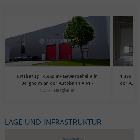
Erstbezug - 4.950 m² Gewerbehalle in
1.399 m²
Bergheim an der Autobahn A 61 -
der Auto
Landkreis Rhein-Erft-Kreis
50126
Bergheim
LAGE UND INFRASTRUKTUR