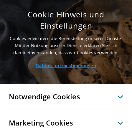
Cookie Hinweis und
Einstellungen
1.610 M² PRODUKTIONSHALLE IN
BERGHEIM AN DER AUTOBAHN A 61 -
Cookies erleichtern die Bereitstellung unserer Dienste.
LANDKREIS RHEIN-ERFT-KREIS
Mit der Nutzung unserer Dienste erklären Sie sich
Startseite
/
Immobiliensuche
/
Detailansicht
damit einverstanden, dass wir Cookies verwenden.
Datenschutzbestimmungen
MERKEN
VERGLEICHEN
EXPORT PDF
ZURÜCK
Notwendige Cookies
Marketing Cookies