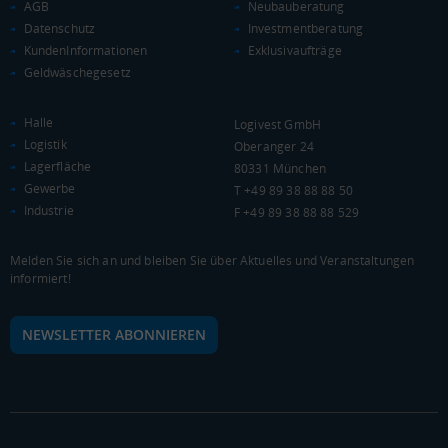
AGB
Neubauberatung
Datenschutz
Investmentberatung
Landkreis / Kreisfreie Stadt
22.651 €
KundenInformationen
Exklusivaufträge
Bundesland
Geldwäschegesetz
22.233 €
Deutschland
22.675 €
Halle
Logivest GmbH
Logistik
0 €
20.000 €
40.000 €
Oberanger 24
Lagerfläche
80331 München
Gewerbe
T +49 89 38 88 88 50
WIRTSCHAFTSKRAFT
(STAND: 2018)
Industrie
F +49 89 38 88 88 529
BRUTTOINLANDSPRODUKT
Melden Sie sich an und bleiben Sie über Aktuelles und Veranstaltungen
(LANDKREIS / KREISFREIE STADT)
informiert!
Gesamt
BIP je Erwerbstätigen
BIP je Einwohner
NEWSLETTER ABONNIEREN
16.234.601 Tsd. €
80.850 €
34.641 €
BRUTTOWERTSCHÖPFUNG
(LANDKREIS / KREISFREIE STADT)