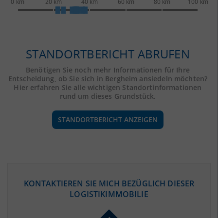
0 km
20 km
40 km
60 km
80 km
100 km
STANDORTBERICHT ABRUFEN
Benötigen Sie noch mehr Informationen für Ihre
Entscheidung, ob Sie sich in Bergheim ansiedeln möchten?
Hier erfahren Sie alle wichtigen Standortinformationen
rund um dieses Grundstück.
STANDORTBERICHT ANZEIGEN
ÖKONOMISCHE DATEN & FAKTEN
KONTAKTIEREN SIE MICH BEZÜGLICH DIESER
LOGISTIKIMMOBILIE
BEVÖLKERUNG
(STAND: 12/2019)
Bevölkerung Gesamt