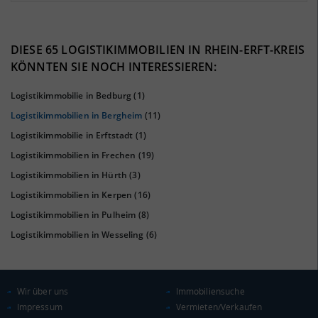
8.86%
39%
DIESE 65 LOGISTIKIMMOBILIEN IN RHEIN-ERFT-KREIS
KÖNNTEN SIE NOCH INTERESSIEREN:
Logistikimmobilie in Bedburg
(1)
Logistikimmobilien in Bergheim
(11)
Logistikimmobilie in Erftstadt
(1)
Logistikimmobilien in Frechen
(19)
Logistikimmobilien in Hürth
(3)
Logistikimmobilien in Kerpen
(16)
KAUFKRAFT
(STAND: 2018)
Logistikimmobilien in Pulheim
(8)
Euro pro Kopf
Logistikimmobilien in Wesseling
(6)
(Landkreis / Kreisfreie Stadt)
22.675 €
Kaufkraftindex
(Landkreis / Kreisfreie Stadt)
99,02
Wir über uns
Immobiliensuche
Impressum
Vermieten/Verkaufen
KAUFKRAFT - EURO PRO KOPF