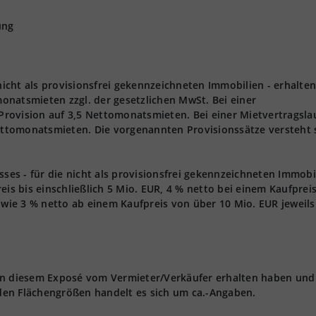
ung
 nicht als provisionsfrei gekennzeichneten Immobilien - erhalten
onatsmieten zzgl. der gesetzlichen MwSt. Bei einer
 Provision auf 3,5 Nettomonatsmieten. Bei einer Mietvertragsla
Nettomonatsmieten. Die vorgenannten Provisionssätze versteht 
s - für die nicht als provisionsfrei gekennzeichneten Immobi
eis bis einschließlich 5 Mio. EUR, 4 % netto bei einem Kaufprei
owie 3 % netto ab einem Kaufpreis von über 10 Mio. EUR jeweils 
 in diesem Exposé vom Vermieter/Verkäufer erhalten haben und
den Flächengrößen handelt es sich um ca.-Angaben.