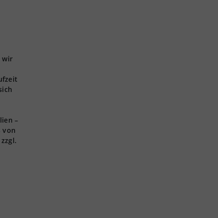
 wir
ufzeit
sich
lien –
s von
zzgl.