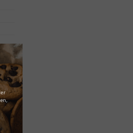
on
 bei
ekts
der
den,
u den