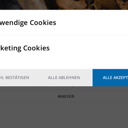
 m² und ist für Lagerung und Produktion geeignet
wendige Cookies
keting Cookies
7 ebenerdige Rolltore
Nein
Nein
L BESTÄTIGEN
ALLE ABLEHNEN
ALLE AKZEPT
2
2.500 kg/m
Anstrich