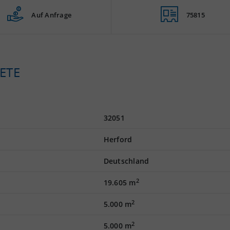
Auf Anfrage
75815
ETE
32051
Herford
Deutschland
2
19.605 m
2
5.000 m
2
5.000 m