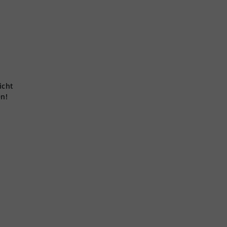
icht
en!