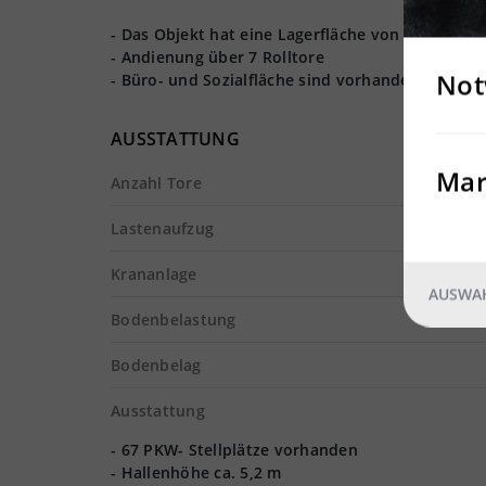
- Das Objekt hat eine Lagerfläche von ca. 5.000
- Andienung über 7 Rolltore
Not
- Büro- und Sozialfläche sind vorhanden
AUSSTATTUNG
Mar
Anzahl Tore
Lastenaufzug
Krananlage
AUSWAH
Bodenbelastung
Bodenbelag
Ausstattung
- 67 PKW- Stellplätze vorhanden
- Hallenhöhe ca. 5,2 m