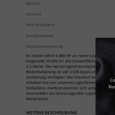
Baujahr
Zustand
PKW-Stellplätze
Energieausweis
Objektbeschreibung
Es stehen allein 5.000 m² an reiner Lagerfläche 
insgesamt 19.605 m². Die Gesamtfläche beträgt 5.
5,2 Meter. Die hervorragend konzipierte Andienu
Bodenbelastung ist auf 2.500 kg pro m² begrenzt. 
Anmietung verfügbar. Der Standort befindet sich 
Co
erhalten Sie von unserem Logistikimmobilienber
Nut
Stellplätze. Herford zeichnet sich aufgrund de
Fernverkehr als hervorragender Logistikstandort
Mietpreisen.
WEITERE BESCHREIBUNG