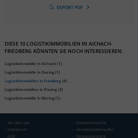
EXPORT PDF
BESCHÄFTIGTEN- UND ARBEITSLOSENQUOTE
3.44%
42%
DIESE 10 LOGISTIKIMMOBILIEN IN AICHACH-
FRIEDBERG KÖNNTEN SIE NOCH INTERESSIEREN:
Logistikimmobilie in Aichach
(1)
Logistikimmobilie in Dasing
(1)
Logistikimmobilien in Friedberg
(4)
Logistikimmobilien in Kissing
(3)
Logistikimmobilie in Mering
(1)
KAUFKRAFT
(STAND: 2018)
Wir über uns
Immobiliensuche
Euro pro Kopf
(Landkreis / Kreisfreie Stadt)
25.751 €
Impressum
Vermieten/Verkaufen
AGB
Neubauberatung