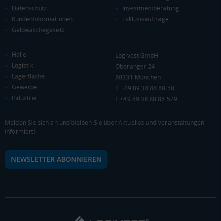
Kaufkraftindex
Datenschutz
Investmentberatung
(Landkreis / Kreisfreie Stadt)
112,45
KundenInformationen
Exklusivaufträge
Geldwäschegesetz
KAUFKRAFT - EURO PRO KOPF
Halle
Logivest GmbH
Landkreis / Kreisfreie Stadt
22.651 €
Logistik
Oberanger 24
Bundesland
24.186 €
Deutschland
Lagerfläche
80331 München
Gewerbe
T +49 89 38 88 88 50
25.751 €
Industrie
F +49 89 38 88 88 529
0 €
20.000 €
40.000 €
Melden Sie sich an und bleiben Sie über Aktuelles und Veranstaltungen
informiert!
WIRTSCHAFTSKRAFT
(STAND: 2018)
BRUTTOINLANDSPRODUKT
NEWSLETTER ABONNIEREN
(LANDKREIS / KREISFREIE STADT)
Gesamt
BIP je Erwerbstätigen
BIP je Einwohner
3.688.288 Tsd. €
66.979 €
27.711 €