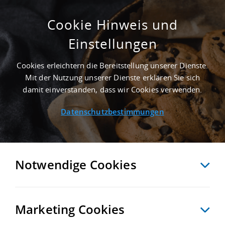
Cookie Hinweis und
Einstellungen
ERSTBEZUG - 10.000 M² GEWERBEHALLE IN
FRIEDBERG NAHE
Cookies erleichtern die Bereitstellung unserer Dienste.
GÜTERVERKEHRSZENTRUM DUSS-TERMINAL
Mit der Nutzung unserer Dienste erklären Sie sich
AUGSBURG-OBERHAUSEN - LANDKREIS
damit einverstanden, dass wir Cookies verwenden.
AICHACH-FRIEDBERG
Datenschutzbestimmungen
Startseite
/
Immobiliensuche
/
Detailansicht
Notwendige Cookies
MERKEN
VERGLEICHEN
EXPORT PDF
ZURÜCK
Marketing Cookies