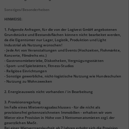
Sonstiges/Besonderheiten
HINWEISE:
1. Folgende Anfragen, für die von der Logivest GmbH angebotenen
Grundstücke und Bestandsflächen können nicht bearbeitet werden,
da die Eigentümer nur Lager, Logistik, Produktion und Light
Industrial als Nutzung wünschen!
- Jede Art von Veranstaltungen und Events (Hochzeiten, Flohmärkte,
Konzerte, Filmdrehs etc.)
- Gastronomiebetriebe, Diskotheken, Vergnügungsstätten
- Sport- und Spielstätten, Fitness-Studios
- Religiöse Einrichtungen
- Sonstige gewerbliche, nicht-logistische Nutzung wie Hundeschulen
- Nutzung zu Wohnzwecken
2. Energieausweis nicht vorhanden / in Bearbeitung
3. Provisionsregelung
Im Falle eines Mietvertragsabschlusses - für die nicht als
provisionsfrei gekennzeichneten Immobilien - erhalten wir vom
Mieter eine Provision in Höhe von 3 Nettomonatsmieten zzgl. der
gesetzlichen MwSt.
Bei einer Mietvertragslaufzeit ab 7 Jahren erhöht sich die Provision