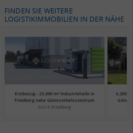
FINDEN SIE WEITERE
LOGISTIKIMMOBILIEN IN DER NÄHE
Erstbezug - 25.000 m² Industriehalle in
6.200 m²
Friedberg nahe Güterverkehrszentrum
Güterv
DUSS-Terminal Augsburg-Oberhausen -
Augs
86316
Friedberg
Landkreis Aichach-Friedberg