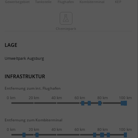
Gewerbe­gebiet
Tankstelle
Flughafen
Kombi­terminal
KEP
Chemie­park
LAGE
Umweltpark Augsburg
INFRASTRUKTUR
Entfernung zum int. Flughafen
0 km
20 km
40 km
60 km
80 km
100 km
Entfernung zum Kombiterminal
0 km
20 km
40 km
60 km
80 km
100 km