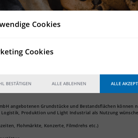
wendige Cookies
Nein
Ja
keting Cookies
L BESTÄTIGEN
ALLE ABLEHNEN
ALLE AKZEPT
t GmbH angebotenen Grundstücke und Bestandsflächen können n
 Logistik, Produktion und Light Industrial als Nutzung wünsch
zeiten, Flohmärkte, Konzerte, Filmdrehs etc.)