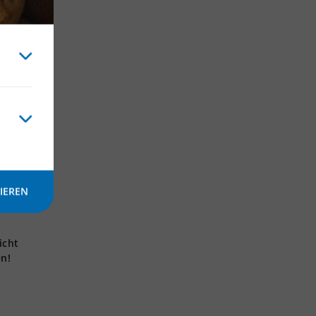
IEREN
icht
en!