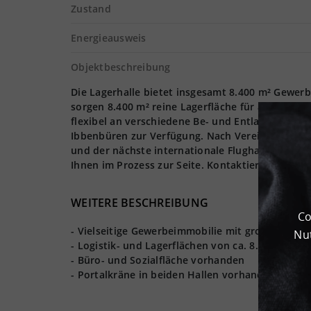
Zustand
Energieausweis
Objektbeschreibung
Die Lagerhalle bietet insgesamt 8.400 m² Gewerb
sorgen 8.400 m² reine Lagerfläche für ausreiche
flexibel an verschiedene Be- und Entladeweisen 
Ibbenbüren zur Verfügung. Nach Vereinbarung kö
und der nächste internationale Flughafen Münst
Ihnen im Prozess zur Seite. Kontaktieren Sie uns
WEITERE BESCHREIBUNG
Co
- Vielseitige Gewerbeimmobilie mit großer Freifl
Nut
- Logistik- und Lagerflächen von ca. 8.400 m²
- Büro- und Sozialfläche vorhanden
- Portalkräne in beiden Hallen vorhanden, Nutzla