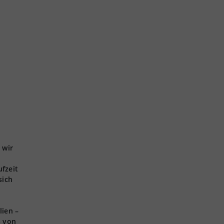
 wir
ufzeit
sich
lien –
s von