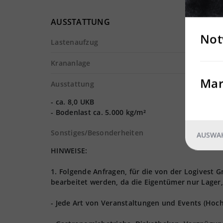
AUSSTATTUNG
Not
Lastenaufzug
Krananlage
Mar
Ausstattung
- ca. 8,0 UKB
- Bodenlast ca. 5.000 kg/m²
Sonstiges/Besonderheiten
AUSWAH
HINWEISE:
1. Folgende Anfragen, für die von der Logives
bearbeitet werden, da die Eigentümer nur Lager,
- Jede Art von Veranstaltungen und Events (Hoch