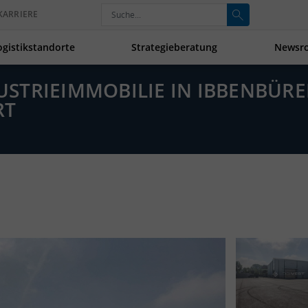
KARRIERE
ogistikstandorte
Strategieberatung
Newsr
NDUSTRIEIMMOBILIE IN IBBENBÜ
RT