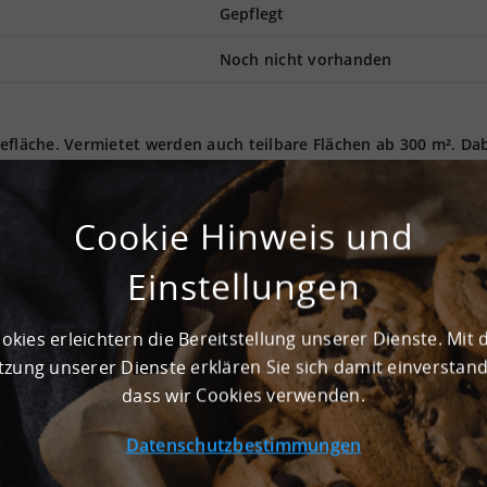
Gepflegt
Noch nicht vorhanden
efläche. Vermietet werden auch teilbare Flächen ab 300 m². Da
nd Platz für Ihre Lagerbestände. Ein modernes Andienungssyste
anpassbar. Diese flexibel nutzbaren Lagerflächen stehen in 494
nnen Sie die Immobilie mieten. Die nächste Autobahn A 30 ist
Cookie Hinweis und
er/Osnabrück ist 22,5 km entfernt. Unsere regionalen Teams s
 gerne bei Interesse.
Einstellungen
okies erleichtern die Bereitstellung unserer Dienste. Mit 
äche 35.000 m²
zung unserer Dienste erklären Sie sich damit einverstan
dass wir Cookies verwenden.
st liegt bei 15.000 kg
Datenschutzbestimmungen