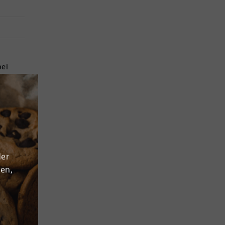
bei
m ist
79
 2,8 km
tehen
der
den,