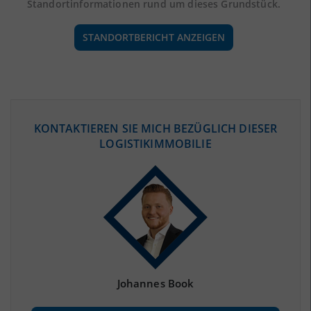
Standortinformationen rund um dieses Grundstück.
STANDORTBERICHT ANZEIGEN
ÖKONOMISCHE DATEN & FAKTEN
KONTAKTIEREN SIE MICH BEZÜGLICH DIESER
LOGISTIKIMMOBILIE
BEVÖLKERUNG
(STAND: 12/2019)
Bevölkerung Gesamt
(Landkreis / Kreisfreie Stadt)
448.220
Bevölkerungsdichte
2
(Landkreis / Kreisfreie Stadt)
250 Einwohner/km
Fläche
2
(Landkreis / Kreisfreie Stadt)
1.795,75 km
Johannes Book
BESCHÄFTIGUNG