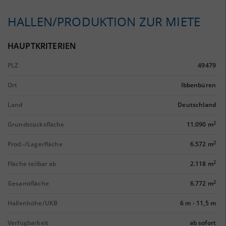
HALLEN/PRODUKTION ZUR MIETE
HAUPTKRITERIEN
PLZ
49479
Ort
Ibbenbüren
Land
Deutschland
2
Grundstücksfläche
11.090 m
2
Prod.-/Lagerfläche
6.572 m
2
Fläche teilbar ab
2.118 m
2
Gesamtfläche
6.772 m
Hallenhöhe/UKB
6 m
-
11,5 m
Verfügbarkeit
ab sofort