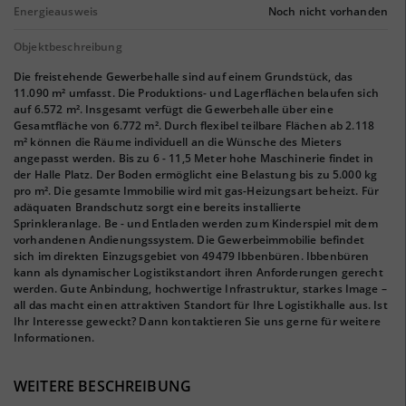
Energieausweis
Noch nicht vorhanden
Objektbeschreibung
Die freistehende Gewerbehalle sind auf einem Grundstück, das
11.090 m² umfasst. Die Produktions- und Lagerflächen belaufen sich
auf 6.572 m². Insgesamt verfügt die Gewerbehalle über eine
Gesamtfläche von 6.772 m². Durch flexibel teilbare Flächen ab 2.118
m² können die Räume individuell an die Wünsche des Mieters
angepasst werden. Bis zu 6 - 11,5 Meter hohe Maschinerie findet in
der Halle Platz. Der Boden ermöglicht eine Belastung bis zu 5.000 kg
pro m². Die gesamte Immobilie wird mit gas-Heizungsart beheizt. Für
adäquaten Brandschutz sorgt eine bereits installierte
Sprinkleranlage. Be - und Entladen werden zum Kinderspiel mit dem
vorhandenen Andienungssystem. Die Gewerbeimmobilie befindet
sich im direkten Einzugsgebiet von 49479 Ibbenbüren. Ibbenbüren
kann als dynamischer Logistikstandort ihren Anforderungen gerecht
werden. Gute Anbindung, hochwertige Infrastruktur, starkes Image –
all das macht einen attraktiven Standort für Ihre Logistikhalle aus. Ist
Ihr Interesse geweckt? Dann kontaktieren Sie uns gerne für weitere
Informationen.
WEITERE BESCHREIBUNG