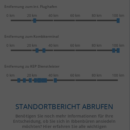
Entfernung zum int. Flughafen
0 km
20 km
40 km
60 km
80 km
100 km
Entfernung zum Kombiterminal
0 km
20 km
40 km
60 km
80 km
100 km
Entfernung zu KEP Dienstleister
0 km
20 km
40 km
60 km
80 km
100 km
STANDORTBERICHT ABRUFEN
Benötigen Sie noch mehr Informationen für Ihre
Entscheidung, ob Sie sich in Ibbenbüren ansiedeln
möchten? Hier erfahren Sie alle wichtigen