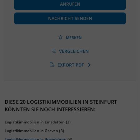
ANRUFEN
Beschäftigte
(Landkreis / Kreisfreie Stadt)
188.114
(Stand: 06/2020)
NACHRICHT SENDEN
Beschäftigtenquote
(Landkreis / Kreisfreie Stadt)
41,97 %
(Stand: 06/2020)
MERKEN
Arbeitslosenquote
(Landkreis / Kreisfreie Stadt)
VERGLEICHEN
5,83 %
(Stand: 01/2020)
EXPORT PDF
BESCHÄFTIGTEN- UND ARBEITSLOSENQUOTE
5.83%
41%
DIESE 20 LOGISTIKIMMOBILIEN IN STEINFURT
KÖNNTEN SIE NOCH INTERESSIEREN:
Logistikimmobilien in Emsdetten
(2)
Logistikimmobilien in Greven
(3)
Logistikimmobilien in Ibbenbüren
(4)