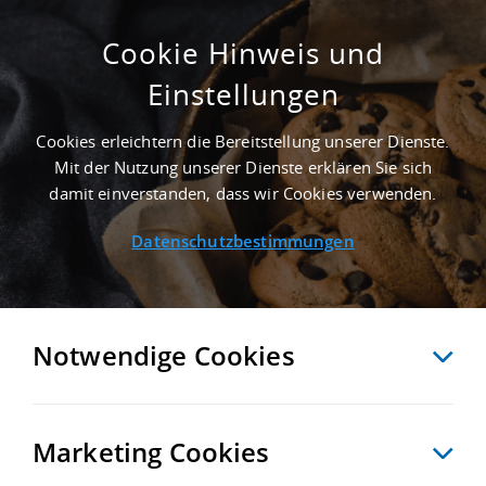
Cookie Hinweis und
Einstellungen
NEUWERTIG - 6.572 M² LAGERFLÄCHE IN
IBBENBÜREN AN DER AUTOBAHN A 30 -
Cookies erleichtern die Bereitstellung unserer Dienste.
LANDKREIS STEINFURT
Mit der Nutzung unserer Dienste erklären Sie sich
Startseite
/
Immobiliensuche
/
Detailansicht
damit einverstanden, dass wir Cookies verwenden.
Datenschutzbestimmungen
MERKEN
VERGLEICHEN
EXPORT PDF
ZURÜCK
Notwendige Cookies
Marketing Cookies