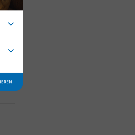
etings
ch
IEREN