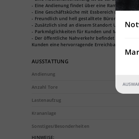
- Eine Andienung findet über eine Rampe und me
- Eine Geschäftsküche mit Essbereich (Mensa) is
- Freundlich und hell gestalltete Büroräumlichk
Not
- Zusätzlich sind an diesem Standort Umkleid
- Parkmöglichkeiten für Kunden und Mitarbeiter 
- Der öffentliche Nahverkehr befindet sich nur 
Kunden eine hervorragende Erreichbarkeit
Mar
AUSSTATTUNG
Andienung
AUSWAH
Anzahl Tore
Lastenaufzug
Krananlage
Sonstiges/Besonderheiten
HINWEISE: