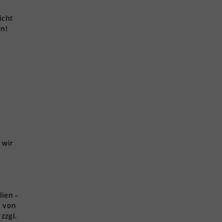
icht
en!
 wir
lien –
s von
zzgl.