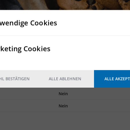
hrere ebenerdige Tore statt
t vorhanden
eiten bieten zudem ausreichend Platz für Fortbildungen und Me
wendige Cookies
eräume, Duschen und WCs für Damen und Herren vorhanden
stehen ebenfalls in ausreichender Anzahl zur Verfügung
wenige Gehminuten entfernt und ermöglicht Mitarbeitern als au
keting Cookies
Rampe
L BESTÄTIGEN
ALLE ABLEHNEN
ALLE AKZEPT
Rampe und ebenerdige Tore
Nein
Nein