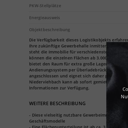
PKW-Stellplätze
Energieausweis
Objektbeschreibung
Die Verfügbarkeit dieses Logistikobjekts erfahr
Ihre zukünftige Gewerbehalle inmitten einer auf
steht die Immobilie für verschiedenste Logistikp
können die einzelnen Flächen ab 3.000 m² flexib
bietet den Raum für extra große Lagerregale. Di
Andienungssystem per Überladebrücken verrichte
angeschlossen und eignet sich daher perfekt für
Niederviehbach kann ab sofort gemietet werden.
Informationen zur Verfügung.
Co
Nut
WEITERE BESCHREIBUNG
- Diese vielseitig nutzbare Gewerbeimmobilie bie
Geschäftsmodelle
- Eine Flächenunterteilung ist ab ca. 3.000 m² mö