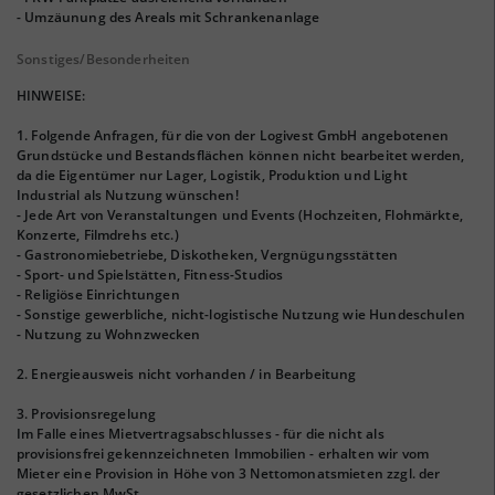
- Umzäunung des Areals mit Schrankenanlage
Sonstiges/Besonderheiten
HINWEISE:
1. Folgende Anfragen, für die von der Logivest GmbH angebotenen
Grundstücke und Bestandsflächen können nicht bearbeitet werden,
da die Eigentümer nur Lager, Logistik, Produktion und Light
Industrial als Nutzung wünschen!
- Jede Art von Veranstaltungen und Events (Hochzeiten, Flohmärkte,
Konzerte, Filmdrehs etc.)
- Gastronomiebetriebe, Diskotheken, Vergnügungsstätten
- Sport- und Spielstätten, Fitness-Studios
- Religiöse Einrichtungen
- Sonstige gewerbliche, nicht-logistische Nutzung wie Hundeschulen
- Nutzung zu Wohnzwecken
2. Energieausweis nicht vorhanden / in Bearbeitung
3. Provisionsregelung
Im Falle eines Mietvertragsabschlusses - für die nicht als
provisionsfrei gekennzeichneten Immobilien - erhalten wir vom
Mieter eine Provision in Höhe von 3 Nettomonatsmieten zzgl. der
gesetzlichen MwSt.