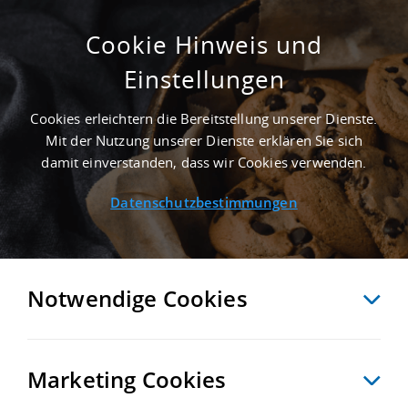
Cookie Hinweis und
Einstellungen
GEPFLEGT - 10.300 M² GEWERBEHALLE IN
SCHMALKALDEN NAHE
Cookies erleichtern die Bereitstellung unserer Dienste.
GÜTERVERKEHRSZENTRUM GVZ ERFURT -
Mit der Nutzung unserer Dienste erklären Sie sich
LANDKREIS SCHMALKALDEN-MEININGEN
damit einverstanden, dass wir Cookies verwenden.
Startseite
/
Immobiliensuche
/
Detailansicht
Datenschutzbestimmungen
MERKEN
VERGLEICHEN
EXPORT PDF
ZURÜCK
Notwendige Cookies
Marketing Cookies