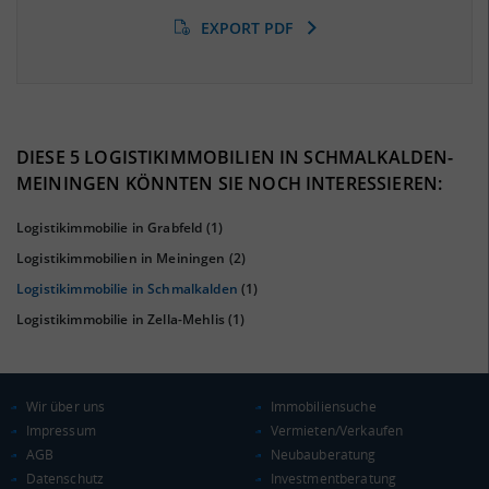
EXPORT PDF
BESCHÄFTIGTEN- UND ARBEITSLOSENQUOTE
6.14%
41%
DIESE 5 LOGISTIKIMMOBILIEN IN SCHMALKALDEN-
MEININGEN KÖNNTEN SIE NOCH INTERESSIEREN:
Logistikimmobilie in Grabfeld
(1)
Logistikimmobilien in Meiningen
(2)
Logistikimmobilie in Schmalkalden
(1)
Logistikimmobilie in Zella-Mehlis
(1)
KAUFKRAFT
(STAND: 2018)
Wir über uns
Immobiliensuche
Impressum
Vermieten/Verkaufen
Euro pro Kopf
AGB
Neubauberatung
(Landkreis / Kreisfreie Stadt)
20.946 €
Datenschutz
Investmentberatung