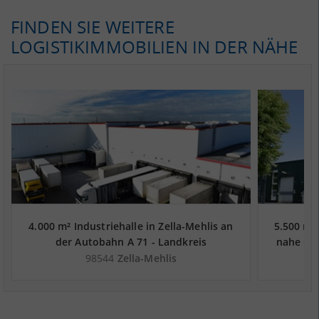
FINDEN SIE WEITERE
LOGISTIKIMMOBILIEN IN DER NÄHE
4.000 m² Industriehalle in Zella-Mehlis an
5.500 m²
der Autobahn A 71 - Landkreis
nahe Güt
Schmalkalden-Meiningen
Landk
98544
Zella-Mehlis