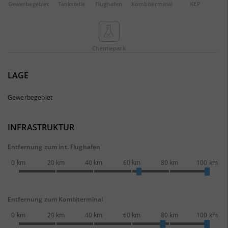
Gewerbe­gebiet
Tankstelle
Flughafen
Kombi­terminal
KEP
Chemie­park
LAGE
Gewerbegebiet
INFRASTRUKTUR
Entfernung zum int. Flughafen
0 km
20 km
40 km
60 km
80 km
100 km
Entfernung zum Kombiterminal
0 km
20 km
40 km
60 km
80 km
100 km