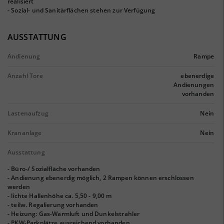
realisiert
- Sozial- und Sanitärflächen stehen zur Verfügung
AUSSTATTUNG
Andienung
Rampe
Anzahl Tore
ebenerdige
Andienungen
vorhanden
Lastenaufzug
Nein
Krananlage
Nein
Ausstattung
- Büro-/ Sozialfläche vorhanden
- Andienung ebenerdig möglich, 2 Rampen können erschlossen
werden
- lichte Hallenhöhe ca. 5,50 - 9,00 m
- teilw. Regalierung vorhanden
- Heizung: Gas-Warmluft und Dunkelstrahler
- PKW-Parkplätze ausreichend vorhanden