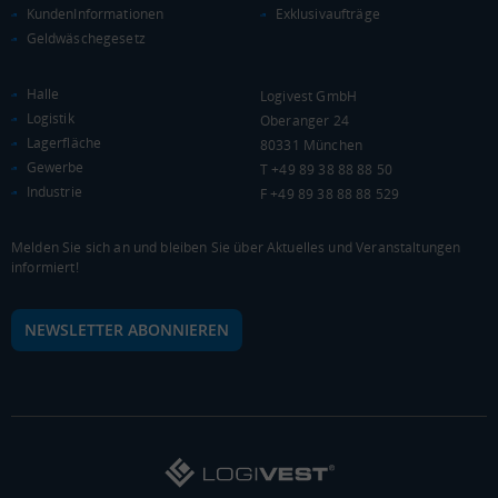
Kaufkraftindex
KundenInformationen
Exklusivaufträge
(Landkreis / Kreisfreie Stadt)
91,47
Geldwäschegesetz
KAUFKRAFT - EURO PRO KOPF
Halle
Logivest GmbH
Logistik
Oberanger 24
Landkreis / Kreisfreie Stadt
22.651 €
Lagerfläche
80331 München
Bundesland
Gewerbe
19.876 €
T +49 89 38 88 88 50
Deutschland
Industrie
F +49 89 38 88 88 529
20.946 €
0 €
20.000 €
40.000 €
Melden Sie sich an und bleiben Sie über Aktuelles und Veranstaltungen
informiert!
WIRTSCHAFTSKRAFT
(STAND: 2018)
NEWSLETTER ABONNIEREN
BRUTTOINLANDSPRODUKT
(LANDKREIS / KREISFREIE STADT)
Gesamt
BIP je Erwerbstätigen
BIP je Einwohner
3.454.088 Tsd. €
58.247 €
28.162 €