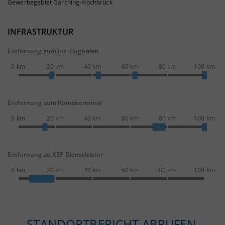
Gewerbegebiet Garching-Hochbrück
INFRASTRUKTUR
Entfernung zum int. Flughafen
0 km
20 km
40 km
60 km
80 km
100 km
Entfernung zum Kombiterminal
0 km
20 km
40 km
60 km
80 km
100 km
Entfernung zu KEP Dienstleister
0 km
20 km
40 km
60 km
80 km
100 km
STANDORTBERICHT ABRUFEN