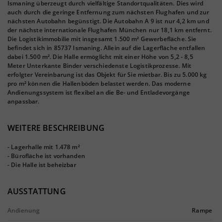
Ismaning überzeugt durch vielfältige Standortqualitäten. Dies wird
auch durch die geringe Entfernung zum nächsten Flughafen und zur
nächsten Autobahn begünstigt. Die Autobahn A 9 ist nur 4,2 km und
der nächste internationale Flughafen München nur 18,1 km entfernt.
Die Logistikimmobilie mit insgesamt 1.500 m² Gewerbefläche. Sie
befindet sich in 85737 Ismaning. Allein auf die Lagerfläche entfallen
dabei 1.500 m². Die Halle ermöglicht mit einer Höhe von 5,2 - 8,5
Meter Unterkante Binder verschiedenste Logistikprozesse. Mit
erfolgter Vereinbarung ist das Objekt für Sie mietbar. Bis zu 5.000 kg
pro m² können die Hallenböden belastet werden. Das moderne
Andienungssystem ist flexibel an die Be- und Entladevorgänge
anpassbar.
WEITERE BESCHREIBUNG
- Lagerhalle mit 1.478 m²
- Bürofläche ist vorhanden
- Die Halle ist beheizbar
AUSSTATTUNG
Andienung
Rampe