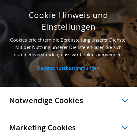
Cookie Hinweis und
Einstellungen
GEPFLEGT - 1.500 M² LAGERHALLE IN
ISMANING AN DER AUTOBAHN A 9 -
Cookies erleichtern die Bereitstellung unserer Dienste.
LANDKREIS MÜNCHEN
Mit der Nutzung unserer Dienste erklären Sie sich
Startseite
/
Immobiliensuche
/
Detailansicht
damit einverstanden, dass wir Cookies verwenden.
Datenschutzbestimmungen
MERKEN
VERGLEICHEN
EXPORT PDF
ZURÜCK
Notwendige Cookies
Marketing Cookies