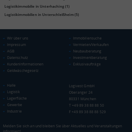
Logistikimmobilie in Unterhaching
(1)
0 €
20.000 €
40.000 €
Logistikimmobilien in Unterschleißheim
(5)
WIRTSCHAFTSKRAFT
(STAND: 2018)
BRUTTOINLANDSPRODUKT
Wir über uns
Immobiliensuche
(LANDKREIS / KREISFREIE STADT)
Impressum
Vermieten/Verkaufen
AGB
Neubauberatung
Datenschutz
Investmentberatung
Gesamt
BIP je Erwerbstätigen
BIP je Einwohner
KundenInformationen
Exklusivaufträge
38.340.083 Tsd. €
129.369 €
110.283 €
Geldwäschegesetz
BRUTTOWERTSCHÖPFUNG
Halle
Logivest GmbH
(LANDKREIS / KREISFREIE STADT)
Logistik
Oberanger 24
Lagerfläche
80331 München
Gesamt
Produzierendes Gewerbe
Handel und Verk
Gewerbe
T +49 89 38 88 88 50
Industrie
F +49 89 38 88 88 529
34.533.325 Tsd. €
4.967.015 Tsd. €
10.341.634 Tsd. 
Melden Sie sich an und bleiben Sie über Aktuelles und Veranstaltungen
BRUTTOWERTSCHÖPFUNG (DURCHSCHNITT)
informiert!