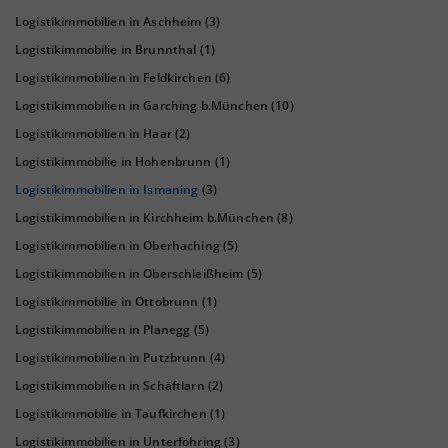
Logistikimmobilien in Aschheim
(3)
Logistikimmobilie in Brunnthal
(1)
Logistikimmobilien in Feldkirchen
(6)
Logistikimmobilien in Garching b.München
(10)
Logistikimmobilien in Haar
(2)
Logistikimmobilie in Hohenbrunn
(1)
KAUFKRAFT
(STAND: 2018)
Logistikimmobilien in Ismaning
(3)
Euro pro Kopf
Logistikimmobilien in Kirchheim b.München
(8)
(Landkreis / Kreisfreie Stadt)
31.122 €
Logistikimmobilien in Oberhaching
(5)
Kaufkraftindex
Logistikimmobilien in Oberschleißheim
(5)
(Landkreis / Kreisfreie Stadt)
135,91
Logistikimmobilie in Ottobrunn
(1)
Logistikimmobilien in Planegg
(5)
KAUFKRAFT - EURO PRO KOPF
Logistikimmobilien in Putzbrunn
(4)
Landkreis / Kreisfreie Stadt
22.651 €
Logistikimmobilien in Schäftlarn
(2)
Bundesland
24.186 €
Logistikimmobilie in Taufkirchen
(1)
Deutschland
Logistikimmobilien in Unterföhring
(3)
31.122 €